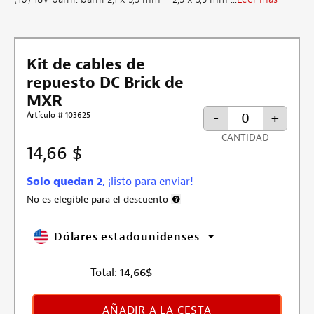
Kit de cables de
repuesto DC Brick de
MXR
-
+
Artículo # 103625
CANTIDAD
14,66 $
Solo quedan 2
, ¡listo para enviar!
No es elegible para el descuento
Más información sobre la exclusión 
Dólares estadounidenses
Total:
14,66
$
AÑADIR A LA CESTA