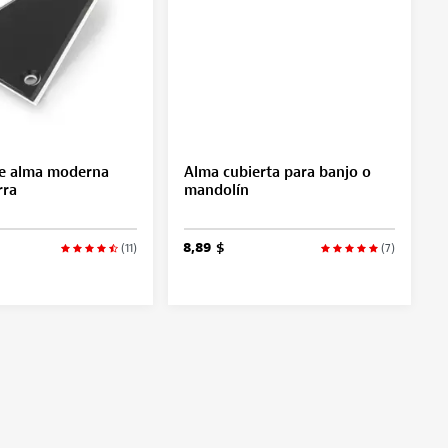
de alma moderna
Alma cubierta para banjo o
rra
mandolín
8,89 $
(11)
(7)