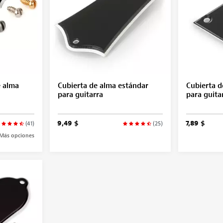
e alma
Cubierta de alma estándar
Cubierta 
para guitarra
para guita
9,49 $
7,89 $
(41)
(25)
Más opciones