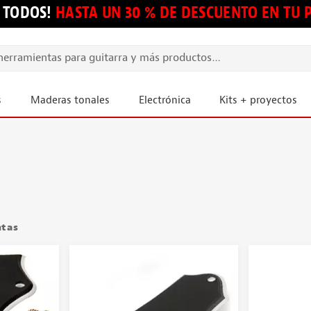
 TODOS!
HASTA UN 30 % DE DESCUENTO EN TU
s
Maderas tonales
Electrónica
Kits + proyectos
ntas