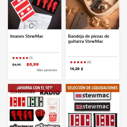
Imanes StewMac
Bandeja de piezas de
guitarra StewMac
(1)
(6)
$0,99
$4,95
14,20 $
Más opciones
¡AHORRA CON EL SET!
SELECCIÓN DE LIQUIDACIONES