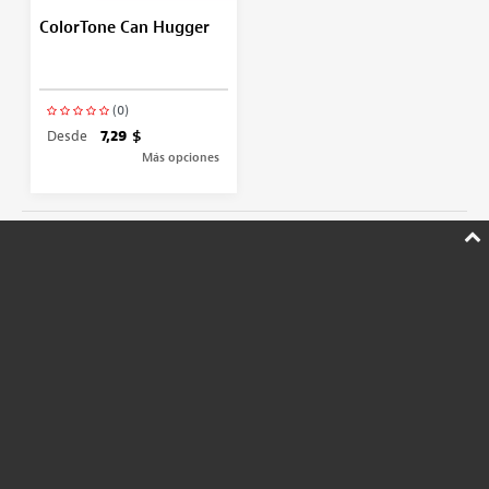
ColorTone Can Hugger
(0)
Desde
7,29 $
Más opciones