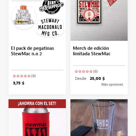
El pack de pegatinas
Merch de edición
StewMac n.o 2
limitada StewMac
(0)
(0)
Desde
25,00 $
3,75 $
Más opciones
¡AHORRA CON EL SET!