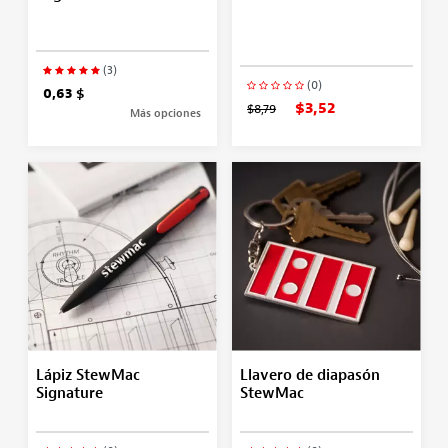
(3)
(0)
0,63 $
$3,52
$8,79
Más opciones
Lápiz StewMac
Llavero de diapasón
Signature
StewMac