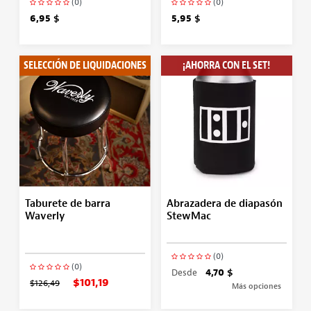
(0)
(0)
6,95 $
5,95 $
SELECCIÓN DE LIQUIDACIONES
¡AHORRA CON EL SET!
Taburete de barra
Abrazadera de diapasón
Waverly
StewMac
(0)
(0)
Desde
4,70 $
$101,19
$126,49
Más opciones