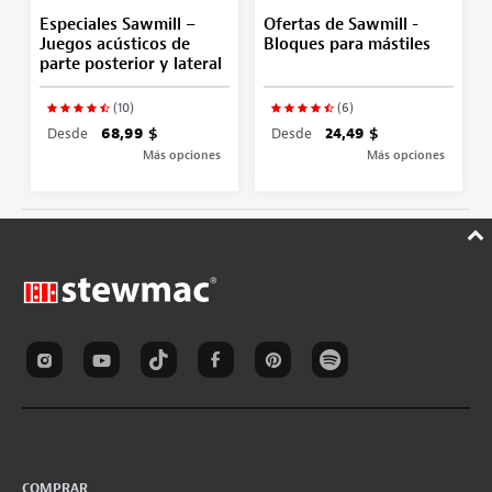
Especiales Sawmill –
Ofertas de Sawmill -
Juegos acústicos de
Bloques para mástiles
parte posterior y lateral
(10)
(6)
Desde
68,99 $
Desde
24,49 $
Más opciones
Más opciones
COMPRAR