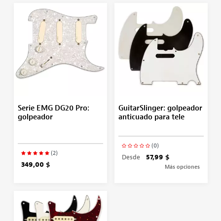
Serie EMG DG20 Pro:
GuitarSlinger: golpeador
golpeador
anticuado para tele
(0)
(2)
Desde
57,99 $
349,00 $
Más opciones