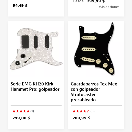
Desde
299,99 $
94,49 $
Más opciones
Serie EMG KH20 Kirk
Guardabarros Tex-Mex
Hammet Pro: golpeador
con golpeador
Stratocaster
precableado
(1)
(5)
299,00 $
209,99 $