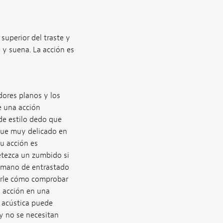
superior del traste y
e y suena. La acción es
dores planos y los
e una acción
de estilo dedo que
oque muy delicado en
tu acción es
etezca un zumbido si
u mano de entrastado
rarle cómo comprobar
a acción en una
a acústica puede
 y no se necesitan