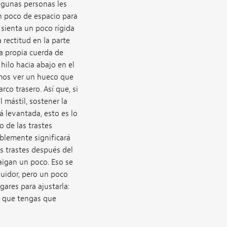
algunas personas les
n poco de espacio para
 sienta un poco rígida
 rectitud en la parte
la propia cuerda de
hilo hacia abajo en el
emos ver un hueco que
rco trasero. Así que, si
 mástil, sostener la
tá levantada, esto es lo
 de las trastes
ablemente significará
os trastes después del
aigan un poco. Eso se
guidor, pero un poco
gares para ajustarla:
 o que tengas que