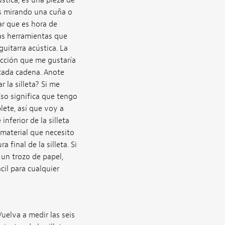
ústica, es una pieza de
stás mirando una cuña o
ar que es hora de
las herramientas que
guitarra acústica. La
acción que me gustaría
 cada cadena. Anote
 la silleta? Si me
Eso significa que tengo
lete, así que voy a
inferior de la silleta
 material que necesito
a final de la silleta. Si
 un trozo de papel,
cil para cualquier
Vuelva a medir las seis