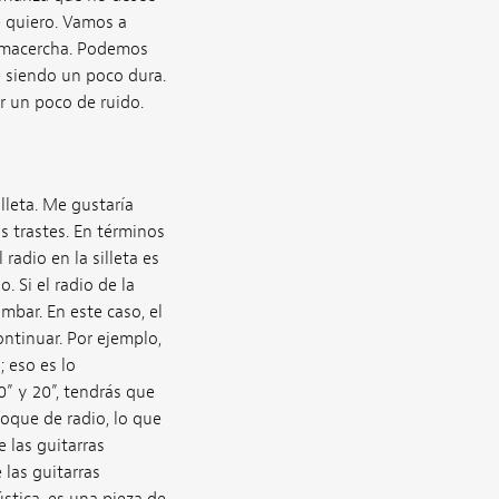
e quiero. Vamos a
almacercha. Podemos
 siendo un poco dura.
r un poco de ruido.
lleta. Me gustaría
os trastes. En términos
radio en la silleta es
. Si el radio de la
mbar. En este caso, el
ontinuar. Por ejemplo,
; eso es lo
0” y 20”, tendrás que
loque de radio, lo que
e las guitarras
 las guitarras