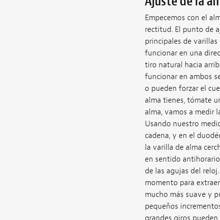
Ajuste de la a
Empecemos con el alma.
rectitud. El punto de a
principales de varilla
funcionar en una direcc
tiro natural hacia arr
funcionar en ambos sen
o pueden forzar el cuel
alma tienes, tómate un
alma, vamos a medir 
Usando nuestro medido
cadena, y en el duodéci
la varilla de alma cerc
en sentido antihorario
de las agujas del reloj
momento para extraerla
mucho más suave y pue
pequeños incrementos
grandes giros pueden 