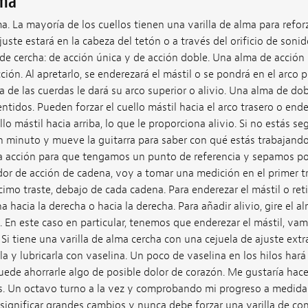
lma
 La mayoría de los cuellos tienen una varilla de alma para reforza
juste estará en la cabeza del tetón o a través del orificio de soni
s de cercha: de acción única y de acción doble. Una alma de acción
ión. Al apretarlo, se enderezará el mástil o se pondrá en el arco post
iba de las cuerdas le dará su arco superior o alivio. Una alma de d
tidos. Pueden forzar el cuello mástil hacia el arco trasero o ender
lo mástil hacia arriba, lo que le proporciona alivio. Si no estás s
 minuto y mueve la guitarra para saber con qué estás trabajando.
la acción para que tengamos un punto de referencia y sepamos 
r de acción de cadena, voy a tomar una medición en el primer tr
mo traste, debajo de cada cadena. Para enderezar el mástil o retira
ha hacia la derecha o hacia la derecha. Para añadir alivio, gire el al
. En este caso en particular, tenemos que enderezar el mástil, vamo
. Si tiene una varilla de alma cercha con una cejuela de ajuste extr
 y lubricarla con vaselina. Un poco de vaselina en los hilos hará 
de ahorrarle algo de posible dolor de corazón. Me gustaría hace
. Un octavo turno a la vez y comprobando mi progreso a medida
significar grandes cambios y nunca debe forzar una varilla de co