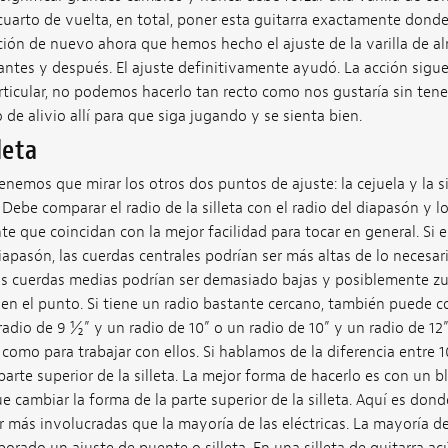
uarto de vuelta, en total, poner esta guitarra exactamente dond
ión de nuevo ahora que hemos hecho el ajuste de la varilla de 
ntes y después. El ajuste definitivamente ayudó. La acción sigue
rticular, no podemos hacerlo tan recto como nos gustaría sin tene
de alivio allí para que siga jugando y se sienta bien.
leta
tenemos que mirar los otros dos puntos de ajuste: la cejuela y la si
 Debe comparar el radio de la silleta con el radio del diapasón y l
e que coincidan con la mejor facilidad para tocar en general. Si el 
apasón, las cuerdas centrales podrían ser más altas de lo necesario
las cuerdas medias podrían ser demasiado bajas y posiblemente zu
tá en el punto. Si tiene un radio bastante cercano, también puede c
radio de 9 ½” y un radio de 10” o un radio de 10” y un radio de 12”
como para trabajar con ellos. Si hablamos de la diferencia entre 1
parte superior de la silleta. La mejor forma de hacerlo es con un b
e cambiar la forma de la parte superior de la silleta. Aquí es dond
 más involucradas que la mayoría de las eléctricas. La mayoría de