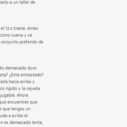
rlo a un taller de
l 12.o traste. Antes
 cómo suena y se
u conjunto preferido de
ando demasiado duro
ota? ¿Está entrastado?
arla hacia arriba y
o rígido y la cejuela
 jugable. Ahora
 que encuentres que
le que tengas un
uda a evitar el
ón es demasiado lenta,