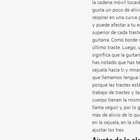
la cadena móvil tocará
gusta un poco de aliv
respirar en una curva 
y puede afectar a tu e
superior de cada traste
guitarra. Como borde r
último traste. Luego, 
significa que la guitar
has notado que has ten
cejuela hacia ti y mira
que llamamos lengua l
porque las trastes est
trabajo de trastes y t
cuerpo tienen la misma
llama seguir y, por lo
más de alivio de lo qu
en la cejuela, en la s
ajustar los tres.