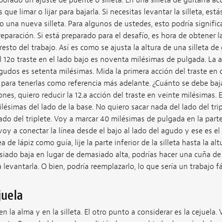
porado un ajuste de puente o silleta. En una silleta de guitarra ac
s que limar o lijar para bajarla. Si necesitas levantar la silleta, e
una nueva silleta. Para algunos de ustedes, esto podría signific
e reparación. Si está preparado para el desafío, es hora de obtener 
resto del trabajo. Así es como se ajusta la altura de una silleta de 
 12o traste en el lado bajo es noventa milésimas de pulgada. La 
agudos es setenta milésimas. Mida la primera acción del traste en
para tenerlas como referencia más adelante. ¿Cuánto se debe bajar
nes, quiero reducir la 12.a acción del traste en veinte milésimas. 
lésimas del lado de la base. No quiero sacar nada del lado del trip
lado del triplete. Voy a marcar 40 milésimas de pulgada en la parte 
voy a conectar la línea desde el bajo al lado del agudo y ese es el
 de lápiz como guía, lije la parte inferior de la silleta hasta la altur
siado baja en lugar de demasiado alta, podrías hacer una cuña de
levantarla. O bien, podría reemplazarlo, lo que sería un trabajo fá
juela
la alma y en la silleta. El otro punto a considerar es la cejuela. 