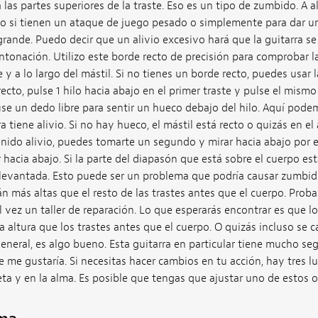
 las partes superiores de la traste. Eso es un tipo de zumbido. A 
io si tienen un ataque de juego pesado o simplemente para dar u
grande. Puedo decir que un alivio excesivo hará que la guitarra se
ntonación. Utilizo este borde recto de precisión para comprobar la
 y a lo largo del mástil. Si no tienes un borde recto, puedes usar 
ecto, pulse 1 hilo hacia abajo en el primer traste y pulse el mismo 
use un dedo libre para sentir un hueco debajo del hilo. Aquí pod
ra tiene alivio. Si no hay hueco, el mástil está recto o quizás en el a
ido alivio, puedes tomarte un segundo y mirar hacia abajo por el
r hacia abajo. Si la parte del diapasón que está sobre el cuerpo es
evantada. Esto puede ser un problema que podría causar zumbido
án más altas que el resto de las trastes antes que el cuerpo. Prob
al vez un taller de reparación. Lo que esperarás encontrar es que l
 altura que los trastes antes que el cuerpo. O quizás incluso se c
 general, es algo bueno. Esta guitarra en particular tiene mucho se
e me gustaría. Si necesitas hacer cambios en tu acción, hay tres lu
illeta y en la alma. Es posible que tengas que ajustar uno de estos