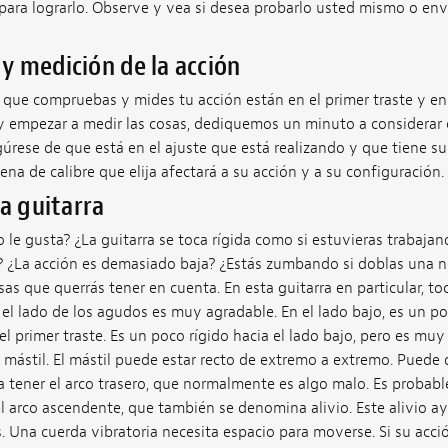
ra lograrlo. Observe y vea si desea probarlo usted mismo o envia
 medición de la acción
 que compruebas y mides tu acción están en el primer traste y en e
 y empezar a medir las cosas, dediquemos un minuto a considerar
egúrese de que está en el ajuste que está realizando y que tiene s
na de calibre que elija afectará a su acción y a su configuración.
la guitarra
 le gusta? ¿La guitarra se toca rígida como si estuvieras trabaj
? ¿La acción es demasiado baja? ¿Estás zumbando si doblas una n
as que querrás tener en cuenta. En esta guitarra en particular, toc
 el lado de los agudos es muy agradable. En el lado bajo, es un poc
l primer traste. Es un poco rígido hacia el lado bajo, pero es muy
 mástil. El mástil puede estar recto de extremo a extremo. Puede
a tener el arco trasero, que normalmente es algo malo. Es probab
el arco ascendente, que también se denomina alivio. Este alivio ay
. Una cuerda vibratoria necesita espacio para moverse. Si su acci