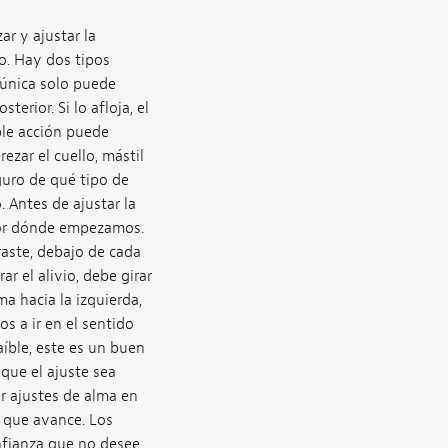
r y ajustar la
do. Hay dos tipos
 única solo puede
erior. Si lo afloja, el
oble acción puede
ezar el cuello, mástil
eguro de qué tipo de
 Antes de ajustar la
por dónde empezamos.
aste, debajo de cada
r el alivio, debe girar
ma hacia la izquierda,
s a ir en el sentido
aíble, este es un buen
que el ajuste sea
r ajustes de alma en
 que avance. Los
nfianza que no desee