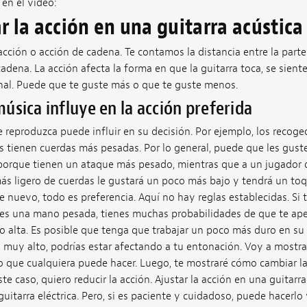
 en el vídeo:
 la acción en una guitarra acústica
ión o acción de cadena. Te contamos la distancia entre la parte 
 cadena. La acción afecta la forma en que la guitarra toca, se sient
nal. Puede que te guste más o que te guste menos.
 música influye en la acción preferida
e reproduzca puede influir en su decisión. Por ejemplo, los recoge
s tienen cuerdas más pesadas. Por lo general, puede que les gust
porque tienen un ataque más pesado, mientras que a un jugador 
más ligero de cuerdas le gustará un poco más bajo y tendrá un t
 nuevo, todo es preferencia. Aquí no hay reglas establecidas. Si 
es una mano pesada, tienes muchas probabilidades de que te ap
o alta. Es posible que tenga que trabajar un poco más duro en s
 es muy alto, podrías estar afectando a tu entonación. Voy a most
go que cualquiera puede hacer. Luego, te mostraré cómo cambiar l
ste caso, quiero reducir la acción. Ajustar la acción en una guitarr
uitarra eléctrica. Pero, si es paciente y cuidadoso, puede hacerlo