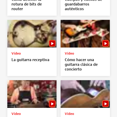
rotura de bits de
guardabarros
router
auténticos
Vídeo
Vídeo
La guitarra receptiva
Cómo hacer una
guitarra clásica de
concierto
Vídeo
Vídeo