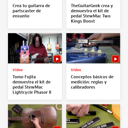
Crea tu guitarra de
TheGuitarGeek crea y
partscaster de
demuestra el kit de
ensueño
pedal StewMac Two
Kings Boost
Vídeo
Vídeo
Tomo Fujita
Conceptos básicos de
demuestra el kit de
medición: reglas y
pedal StewMac
calibradores
Lightcycle Phasor II