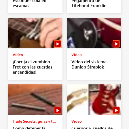
Esconder cola en
Pegamento de
escamas
Titebond Franklin
Vídeo
Vídeo
¡Corrija el zumbido
Vídeo del sistema
Fret con las cuerdas
Dunlop Straplok
encendidas!
Trade Secrets: guías y tutoriales
Vídeo
Cómo detener la
Cuerpos y cuellos de