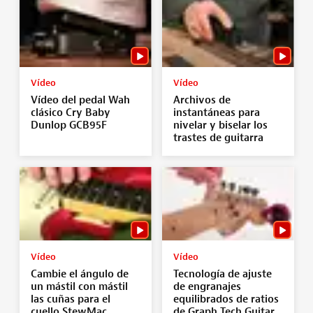
Vídeo
Vídeo
Vídeo del pedal Wah
Archivos de
clásico Cry Baby
instantáneas para
Dunlop GCB95F
nivelar y biselar los
trastes de guitarra
Vídeo
Vídeo
Cambie el ángulo de
Tecnología de ajuste
un mástil con mástil
de engranajes
las cuñas para el
equilibrados de ratios
cuello StewMac
de Graph Tech Guitar