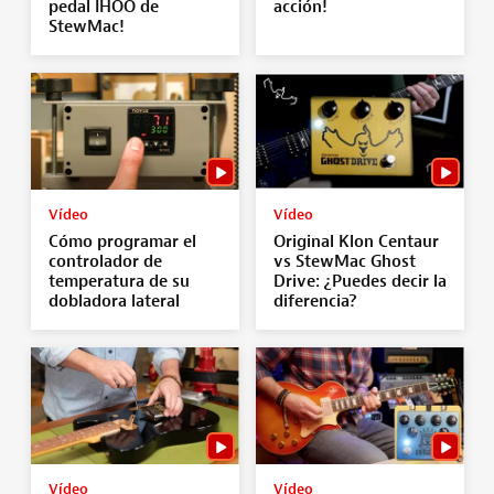
pedal IHOO de
acción!
StewMac!
Vídeo
Vídeo
Cómo programar el
Original Klon Centaur
controlador de
vs StewMac Ghost
temperatura de su
Drive: ¿Puedes decir la
dobladora lateral
diferencia?
Vídeo
Vídeo