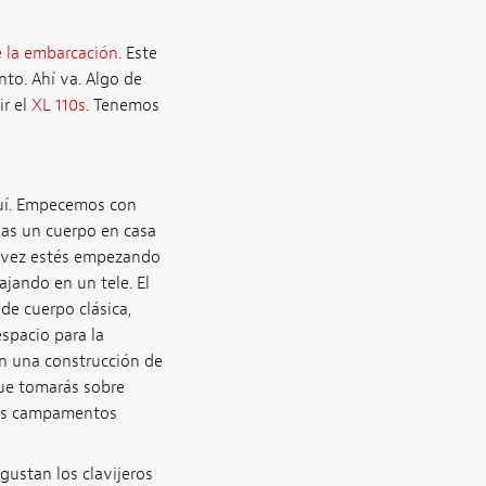
 la embarcación
. Este
to. Ahí va. Algo de
ir el
XL 110s
. Tenemos
quí. Empecemos con
gas un cuerpo en casa
al vez estés empezando
jando en un tele. El
de cuerpo clásica,
spacio para la
n una construcción de
que tomarás sobre
 dos campamentos
gustan los clavijeros