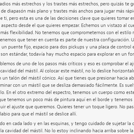
 radios más estrechos y los trastes más estrechos, pero quizás te 
de diapasón más plano y trastes más anchos para jugar más rápid
ti, pero esta es una de las decisiones clave que quieres tomar e
l aspecto desde el que quieres empezar. Echemos un vistazo al cu
 más flexibilidad. No tenemos que comprometernos con el estilo
 tenemos que tener en cuenta es parte de nuestra configuración. 
 un puente fijo, espacio para dos pickups y una placa de control
son estándar, todavía hay mucho espacio para explorar en un for
blemos de uno de los pasos más críticos y eso es comprobar el aju
 cavidad del mástil. Al colocar este mástil, no lo deslice horizon
n un talón del mástil cónico. Así que tienes que presionar hacia ab
minar con un mástil que se desliza demasiado fácilmente. Es suel
o. En el otro extremo del espectro, tenemos un cuerpo como est
que tenemos un poco más de pintura aquí en el borde y tenemos 
uir el ajuste que queremos. Quieres tener un toque ligero. No pa
abio para que el mástil se deslice allí.
o en cada lado y en las esquinas, y tengo cuidado de sujetar la cu
la cavidad del mástil. No lo estoy inclinando hacia arriba sobre la