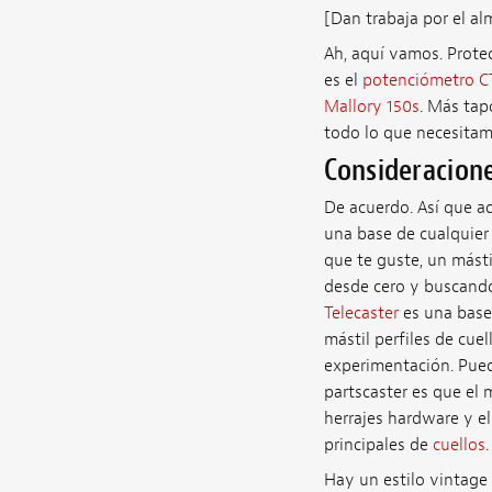
[Dan trabaja por el a
Ah, aquí vamos. Protec
es el
potenciómetro C
Mallory 150s
. Más tap
todo lo que necesitamo
Consideracione
De acuerdo. Así que a
una base de cualquier
que te guste, un mást
desde cero y buscando
Telecaster
es una base 
mástil perfiles de cue
experimentación. Pued
partscaster es que el 
herrajes hardware y e
principales de
cuellos
.
Hay un estilo vintage 