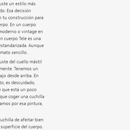
guste un estilo más
o. Esa decisión
n tu construcción para
erpo. En un cuerpo
 moderno o vintage en
Un cuerpo Tele es una
 estandarizada. Aunque
mato sencillo.
ste del cuello mástil
talmente. Tenemos un
ajo desde arriba. En
to, es descuidado,
e que está un poco
que coger una cuchilla
samos por esa pintura,
chilla de afeitar bien
 superficie del cuerpo.