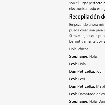
son el lugar perfecto p
electrónica, todo eso g
Recopilación d
Empezando ahora mismo
pueda crear una para u
StewMac, así que pued
Definitivamente voy a
Hola, chicos.
Stephanie:
Hola.
Levi:
Hola.
Dan Petrzelka:
¿Cómo
Levi:
Levi.
Dan Petrzelka:
Me ale
Levi:
Encantado de co
Stephanie:
Hola, Dan.