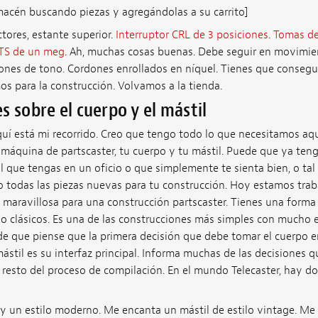
lmacén buscando piezas y agregándolas a su carrito]
tores, estante superior.
Interruptor CRL de 3 posiciones
.
Tomas de
TS de un meg
. Ah, muchas cosas buenas. Debe seguir en movimien
ones de tono. Cordones enrollados en níquel. Tienes que consegu
s para la construcción. Volvamos a la tienda.
s sobre el cuerpo y el mástil
quí está mi recorrido. Creo que tengo todo lo que necesitamos a
 máquina de partscaster, tu cuerpo y tu mástil. Puede que ya ten
il que tengas en un oficio o que simplemente te sienta bien, o t
 todas las piezas nuevas para tu construcción. Hoy estamos traba
maravillosa para una construcción partscaster. Tienes una forma 
llo clásicos. Es una de las construcciones más simples con mucho e
e que piense que la primera decisión que debe tomar el cuerpo e
mástil es su interfaz principal. Informa muchas de las decisiones 
l resto del proceso de compilación. En el mundo Telecaster, hay
y un estilo moderno. Me encanta un mástil de estilo vintage. Me 