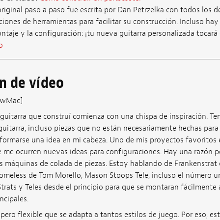
riginal paso a paso fue escrita por Dan Petrzelka con todos los d
nes de herramientas para facilitar su construcción. Incluso hay 
ontaje y la configuración: ¡tu nueva guitarra personalizada tocará
o
ón de vídeo
tewMac]
uitarra que construí comienza con una chispa de inspiración. Te
guitarra, incluso piezas que no están necesariamente hechas para 
formarse una idea en mi cabeza. Uno de mis proyectos favoritos
se me ocurren nuevas ideas para configuraciones. Hay una razón p
as máquinas de colada de piezas. Estoy hablando de Frankenstrat 
omeless de Tom Morello, Mason Stoops Tele, incluso el número u
rats y Teles desde el principio para que se montaran fácilmente a
ncipales.
 pero flexible que se adapta a tantos estilos de juego. Por eso, e