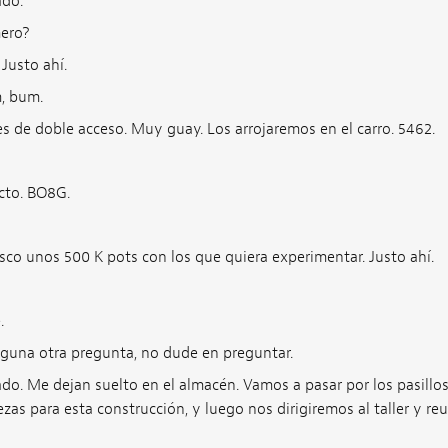
ado.
ero?
Justo ahí.
, bum.
es de doble acceso. Muy guay. Los arrojaremos en el carro. 5462.
cto. BO8G.
sco unos 500 K pots con los que quiera experimentar. Justo ahí.
.
lguna otra pregunta, no dude en preguntar.
do. Me dejan suelto en el almacén. Vamos a pasar por los pasillo
ezas para esta construcción, y luego nos dirigiremos al taller y re