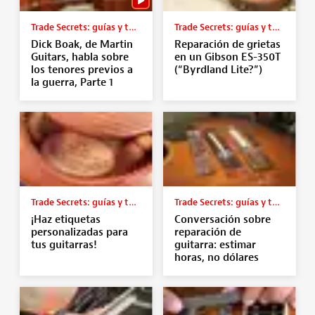
Trade Secrets: guías y tutoriales
Trade Secrets: guías y tutoriales
Dick Boak, de Martin
Reparación de grietas
Guitars, habla sobre
en un Gibson ES-350T
los tenores previos a
(“Byrdland Lite?”)
la guerra, Parte 1
Trade Secrets: guías y tutoriales
Trade Secrets: guías y tutoriales
¡Haz etiquetas
Conversación sobre
personalizadas para
reparación de
tus guitarras!
guitarra: estimar
horas, no dólares