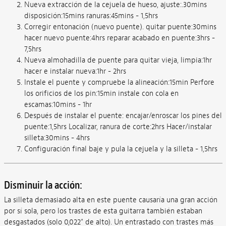
Nueva extracción de la cejuela de hueso, ajuste:.30mins
disposición:15mins ranuras:45mins - 1,5hrs
Corregir entonación (nuevo puente). quitar puente:30mins
hacer nuevo puente:4hrs reparar acabado en puente:3hrs -
7,5hrs
Nueva almohadilla de puente para quitar vieja, limpia:1hr
hacer e instalar nueva:1hr - 2hrs
Instale el puente y compruebe la alineación:15min Perfore
los orificios de los pin:15min instale con cola en
escamas:10mins - 1hr
Después de instalar el puente: encajar/enroscar los pines del
puente:1,5hrs Localizar, ranura de corte:2hrs Hacer/instalar
silleta:30mins - 4hrs
Configuración final baje y pula la cejuela y la silleta - 1,5hrs
Disminuir la acción:
La silleta demasiado alta en este puente causaría una gran acción
por sí sola, pero los trastes de esta guitarra también estaban
desgastados (solo 0,022" de alto). Un entrastado con trastes más