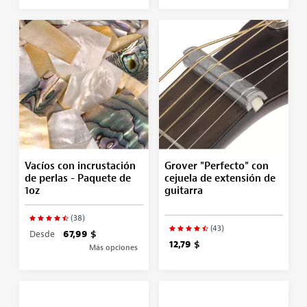
Vacíos con incrustación
Grover "Perfecto" con
de perlas - Paquete de
cejuela de extensión de
1oz
guitarra
(38)
(43)
Desde
67,99 $
12,79 $
Más opciones