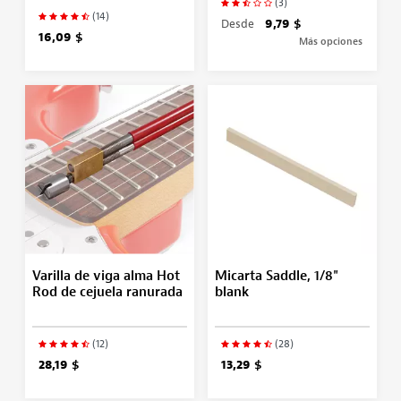
(3)
(14)
Desde
9,79 $
16,09 $
Más opciones
Varilla de viga alma Hot
Micarta Saddle, 1/8"
Rod de cejuela ranurada
blank
(12)
(28)
28,19 $
13,29 $