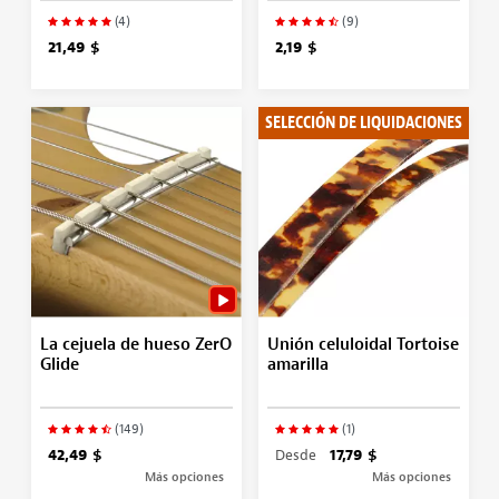
(4)
(9)
21,49 $
2,19 $
SELECCIÓN DE LIQUIDACIONES
La cejuela de hueso ZerO
Unión celuloidal Tortoise
Glide
amarilla
(149)
(1)
42,49 $
Desde
17,79 $
Más opciones
Más opciones