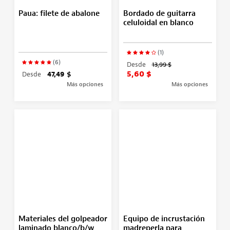
Paua: filete de abalone
Bordado de guitarra
celuloidal en blanco
(1)
(6)
Desde
13,99 $
5,60 $
Desde
47,49 $
Más opciones
Más opciones
Materiales del golpeador
Equipo de incrustación
laminado blanco/b/w
madreperla para