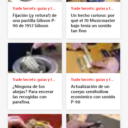
Trade Secrets: guías y tutoriales
Trade Secrets: guías y tutoriales
Fijación (¡y rotura!) de
Un hecho curioso: por
una pastilla Gibson P-
qué el 70 Musicmaster
90 de 1957 Gibson
bajo tenía un sonido
tan fino
Trade Secrets: guías y tutoriales
Trade Secrets: guías y tutoriales
¿Ninguna de tus
Actualización de un
abejas? Para encerar
cuerpo semihollow
las recogidas con
económico con sonido
parafina.
P-90