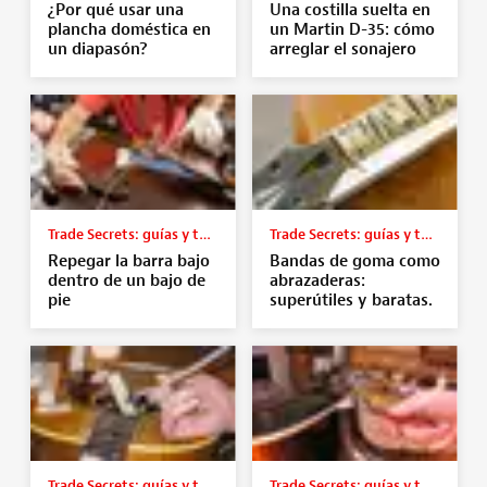
¿Por qué usar una
Una costilla suelta en
plancha doméstica en
un Martin D-35: cómo
un diapasón?
arreglar el sonajero
Trade Secrets: guías y tutoriales
Trade Secrets: guías y tutoriales
Repegar la barra bajo
Bandas de goma como
dentro de un bajo de
abrazaderas:
pie
superútiles y baratas.
Trade Secrets: guías y tutoriales
Trade Secrets: guías y tutoriales