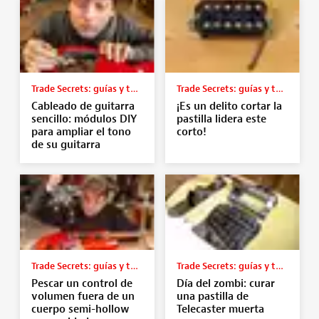
Trade Secrets: guías y tutoriales
Trade Secrets: guías y tutoriales
Cableado de guitarra
¡Es un delito cortar la
sencillo: módulos DIY
pastilla lidera este
para ampliar el tono
corto!
de su guitarra
Trade Secrets: guías y tutoriales
Trade Secrets: guías y tutoriales
Pescar un control de
Día del zombi: curar
volumen fuera de un
una pastilla de
cuerpo semi-hollow
Telecaster muerta