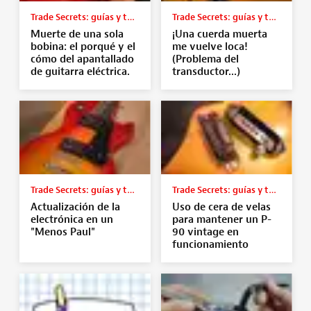
Trade Secrets: guías y tutoriales
Trade Secrets: guías y tutoriales
Muerte de una sola
¡Una cuerda muerta
bobina: el porqué y el
me vuelve loca!
cómo del apantallado
(Problema del
de guitarra eléctrica.
transductor...)
Trade Secrets: guías y tutoriales
Trade Secrets: guías y tutoriales
Actualización de la
Uso de cera de velas
electrónica en un
para mantener un P-
"Menos Paul"
90 vintage en
funcionamiento