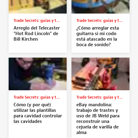
Trade Secrets: guías y tutoriales
Trade Secrets: guías y tutoriales
Arreglo del Telecaster
¿Cómo arreglar esta
"Hot Rod Lincoln" de
guitarra si mi codo
Bill Kirchen
está atascado en la
boca de sonido?
Trade Secrets: guías y tutoriales
Trade Secrets: guías y tutoriales
Cómo (y por qué)
eBay mandolina:
utilizar las plantillas
trabajo de trastes y
para cavidad controlar
uso de JB Weld para
las cavidades
reconstruir una
cejuela de varilla de
alma