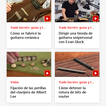
Trade Secrets: guías y tutoriales
Trade Secrets: guías y tutoriales
Cómo se fabricó la
Dirigir una tienda de
guitarra cerámica
guitarra unipersonal
con Evan Gluck
Vídeo
Trade Secrets: guías y tutoriales
Fijación de las perillas
Cómo detener la
del clavijero de Albert
rotura de bits de
Lee
router