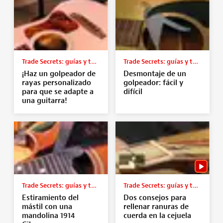
Trade Secrets: guías y tutoriales
Trade Secrets: guías y tutoriales
¡Haz un golpeador de
Desmontaje de un
rayas personalizado
golpeador: fácil y
para que se adapte a
difícil
una guitarra!
Trade Secrets: guías y tutoriales
Trade Secrets: guías y tutoriales
Estiramiento del
Dos consejos para
mástil con una
rellenar ranuras de
mandolina 1914
cuerda en la cejuela