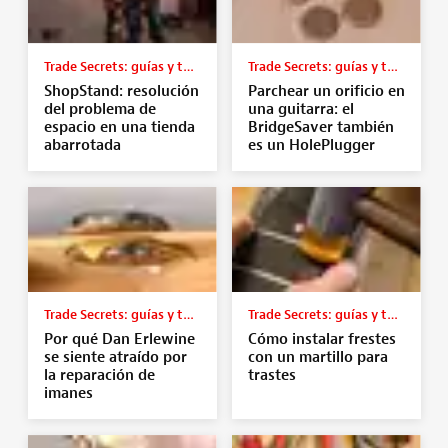
Trade Secrets: guías y tutoriales
Trade Secrets: guías y tutoriales
ShopStand: resolución
Parchear un orificio en
del problema de
una guitarra: el
espacio en una tienda
BridgeSaver también
abarrotada
es un HolePlugger
Trade Secrets: guías y tutoriales
Trade Secrets: guías y tutoriales
Por qué Dan Erlewine
Cómo instalar frestes
se siente atraído por
con un martillo para
la reparación de
trastes
imanes