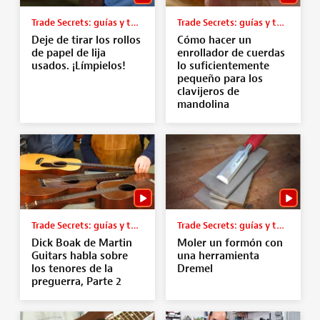
Trade Secrets: guías y tutoriales
Trade Secrets: guías y tutoriales
Deje de tirar los rollos
Cómo hacer un
de papel de lija
enrollador de cuerdas
usados. ¡Límpielos!
lo suficientemente
pequeño para los
clavijeros de
mandolina
Trade Secrets: guías y tutoriales
Trade Secrets: guías y tutoriales
Dick Boak de Martin
Moler un formón con
Guitars habla sobre
una herramienta
los tenores de la
Dremel
preguerra, Parte 2