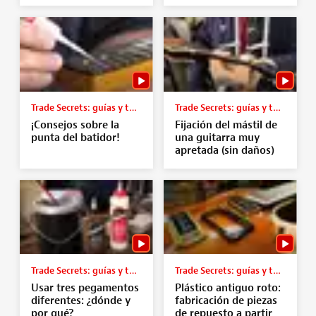
Trade Secrets: guías y tutoriales
Trade Secrets: guías y tutoriales
¡Consejos sobre la
Fijación del mástil de
punta del batidor!
una guitarra muy
apretada (sin daños)
Trade Secrets: guías y tutoriales
Trade Secrets: guías y tutoriales
Usar tres pegamentos
Plástico antiguo roto:
diferentes: ¿dónde y
fabricación de piezas
por qué?
de repuesto a partir