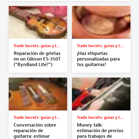
Trade Secrets: guías y tutoriales
Trade Secrets: guías y tutoriales
Reparación de grietas
¡Haz etiquetas
en un Gibson ES-350T
personalizadas para
(“Byrdland Lite?”)
tus guitarras!
Trade Secrets: guías y tutoriales
Trade Secrets: guías y tutoriales
Conversación sobre
Money talk:
reparación de
estimación de precios
guitarra: estimar
para trabajos de