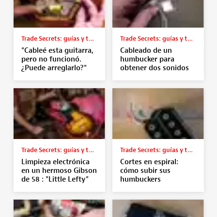
Trade Secrets: guías y tutoriales
Trade Secrets: guías y tutoriales
"Cableé esta guitarra,
Cableado de un
pero no funcionó.
humbucker para
¿Puede arreglarlo?"
obtener dos sonidos
Trade Secrets: guías y tutoriales
Trade Secrets: guías y tutoriales
Limpieza electrónica
Cortes en espiral:
en un hermoso Gibson
cómo subir sus
de 58 : "Little Lefty"
humbuckers