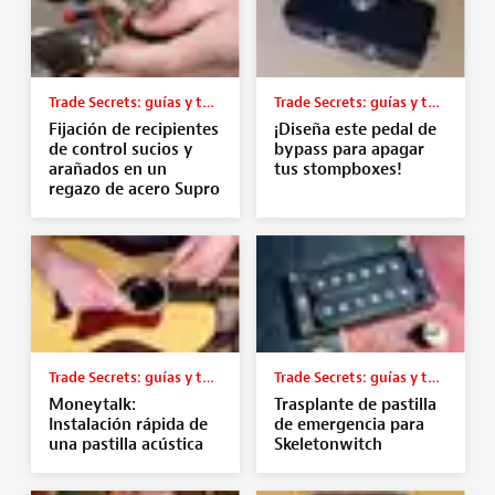
Trade Secrets: guías y tutoriales
Trade Secrets: guías y tutoriales
Fijación de recipientes
¡Diseña este pedal de
de control sucios y
bypass para apagar
arañados en un
tus stompboxes!
regazo de acero Supro
Trade Secrets: guías y tutoriales
Trade Secrets: guías y tutoriales
Moneytalk:
Trasplante de pastilla
Instalación rápida de
de emergencia para
una pastilla acústica
Skeletonwitch