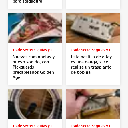
para soldadura.
Trade Secrets: guías y tutoriales
Trade Secrets: guías y tutoriales
Nuevas camionetas y
Esta pastilla de eBay
nuevo sonido, con
es una ganga, si se
Pickguards
realiza un trasplante
precableados Golden
de bobina
Age
Trade Secrets: guías y tutoriales
Trade Secrets: guías y tutoriales