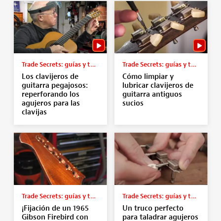
Trade Secrets: guías y tutoriales
Trade Secrets: guías y tutoriales
Los clavijeros de
Cómo limpiar y
guitarra pegajosos:
lubricar clavijeros de
reperforando los
guitarra antiguos
agujeros para las
sucios
clavijas
Trade Secrets: guías y tutoriales
Trade Secrets: guías y tutoriales
¡Fijación de un 1965
Un truco perfecto
Gibson Firebird con
para taladrar agujeros