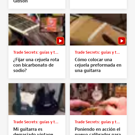
Gibson
Trade Secrets: guías y tutoriales
Trade Secrets: guías y tutoriales
¿Fijar una cejuela rota
Cómo colocar una
con bicarbonato de
cejuela preformada en
sodio?
una guitarra
Trade Secrets: guías y tutoriales
Trade Secrets: guías y tutoriales
Mi guitarra es
Poniendo en acción el
demasiado vintage
nuevo calibrador para