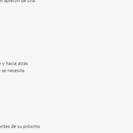
el apretón de una
e y hacia atrás
 se necesita.
 antes de su próximo