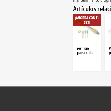
mantenimiento progr
Artículos rela
¡AHORRA CON EL
SET!
jeringa
P
para cola
p