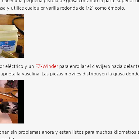
e hacer una pequeña pistola de grasa cortando la parte superior d
sa y utilice cualquier varilla redonda de 1/2" como émbolo.
dor eléctrico y un
EZ-Winder
para enrollar el clavijero hacia delant
prieta la vaselina. Las piezas móviles distribuyen la grasa donde
cionan sin problemas ahora y están listos para muchos kilómetros