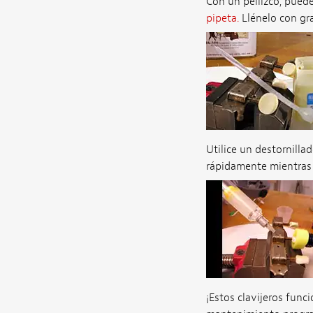
Con un pellizco, pued
pipeta.
Llénelo con gra
Utilice un destornilla
rápidamente mientras a
¡Estos clavijeros fun