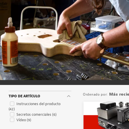
Más reci
TIPO DE ARTÍCULO
Instrucciones del producto
(42)
Secretos comerciales
(6)
Vídeo
(9)