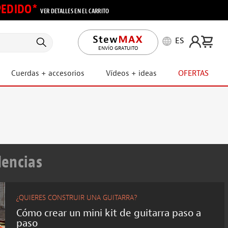
 PEDIDO*
VER DETALLES EN EL CARRITO
ES
ENVÍO GRATUITO
Cuerdas + accesorios
Vídeos + ideas
OFERTAS
dencias
¿QUIERES CONSTRUIR UNA GUITARRA?
Cómo crear un mini kit de guitarra paso a
paso