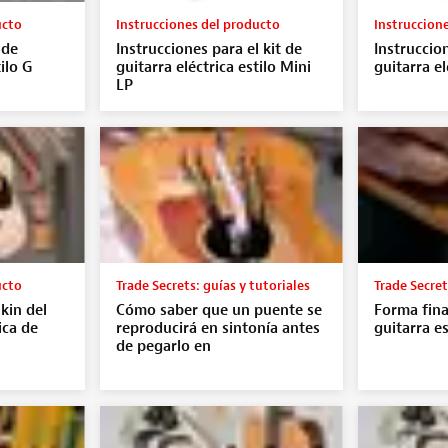
ucto
Instrucciones del producto
Instruccion
 de
Instrucciones para el kit de
Instruccion
ilo G
guitarra eléctrica estilo Mini
guitarra el
LP
ucto
Trade Secrets: guías y tutoriales
Trade Secret
kin del
Cómo saber que un puente se
Forma fina
ica de
reproducirá en sintonía antes
guitarra e
de pegarlo en