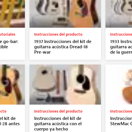
utoriales
Instrucciones del producto
Instruccion
e go-bar:
1937 Instrucciones del kit de
1933 Instru
ible
guitarra acústica Dread-18
guitarra a
Pre-war
de la guer
ucto
Instrucciones del producto
Instruccion
l kit de
Instrucciones del kit de
Instruccion
M-28 antes
guitarra acústica con el
StewMac C
cuerpo ya hecho