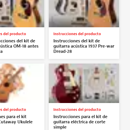
es del producto
Instrucciones del producto
cciones del kit de
Instrucciones del kit de
cústica OM-18 antes
guitarra acústica 1937 Pre-war
ra
Dread-28
es del producto
Instrucciones del producto
es para el kit
Instrucciones para el kit de
utaway Ukulele
guitarra eléctrica de corte
simple