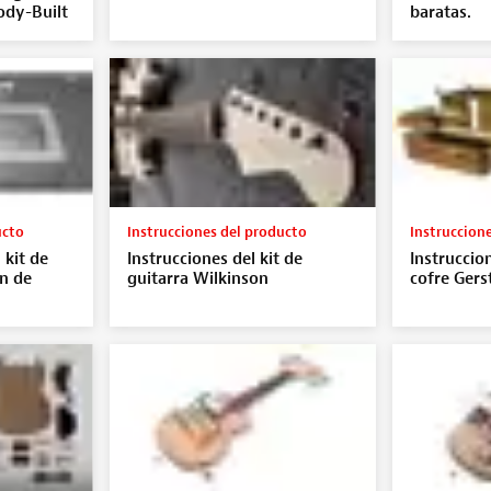
ody-Built
baratas.
ucto
Instrucciones del producto
Instruccion
 kit de
Instrucciones del kit de
Instruccion
ón de
guitarra Wilkinson
cofre Gers