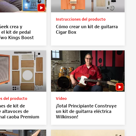
Instrucciones del producto
eek crea y
Cómo crear un kit de guitarra
el kit de pedal
Cigar Box
wo Kings Boost
es del producto
Vídeo
nes de kit de
¡Total Principiante Construye
e altavoces de
un kit de guitarra eléctrica
nal caoba Premium
Wilkinson!