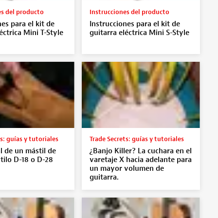
es del producto
Instrucciones del producto
es para el kit de
Instrucciones para el kit de
éctrica Mini T-Style
guitarra eléctrica Mini S-Style
s: guías y tutoriales
Trade Secrets: guías y tutoriales
l de un mástil de
¿Banjo Killer? La cuchara en el
stilo D-18 o D-28
varetaje X hacia adelante para
un mayor volumen de
guitarra.