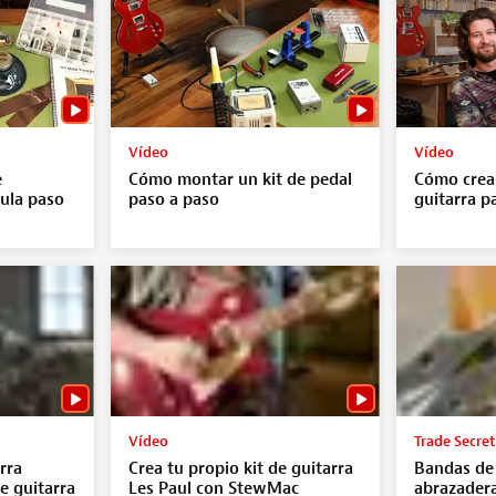
Vídeo
Vídeo
e
Cómo montar un kit de pedal
Cómo crear
vula paso
paso a paso
guitarra p
Vídeo
Trade Secret
rra
Crea tu propio kit de guitarra
Bandas d
de guitarra
Les Paul con StewMac
abrazadera