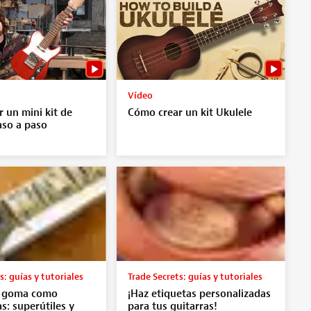
Vídeo
 un mini kit de
Cómo crear un kit Ukulele
aso a paso
s: guías y tutoriales
Trade Secrets: guías y tutoriales
e goma como
¡Haz etiquetas personalizadas
s: superútiles y
para tus guitarras!