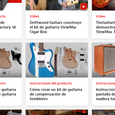
ucto
Vídeo
Vídeo
 de
Driftwood Guitars construye
TheGuitarG
actory 18
el kit de guitarra StewMac
demuestra 
Cigar Box
StewMac T
ucto
Instrucciones del producto
Instruccion
 guitarra
Cómo crear un kit de guitarra
Instruccio
e guitarra
de compensación de
pantalla d
temblores
madera to