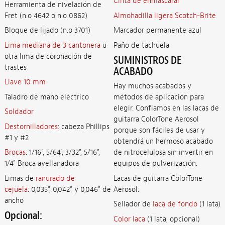
Cinta de enmascarar
Herramienta de nivelación de
Fret (n.o 4642 o n.o 0862)
Almohadilla ligera Scotch-Brite
Bloque de lijado (n.o 3701)
Marcador permanente azul
Lima mediana de 3 cantonera
u
Paño de tachuela
otra lima de coronación de
SUMINISTROS DE
trastes
ACABADO
Llave 10 mm
Hay muchos acabados y
Taladro de mano eléctrico
métodos de aplicación para
elegir. Confiamos en las lacas de
Soldador
guitarra ColorTone Aerosol
Destornilladores
: cabeza Phillips
porque son fáciles de usar y
#1 y #2
obtendrá un hermoso acabado
Brocas
:
1/16", 5/64", 3/32", 5/16",
de nitrocelulosa sin invertir en
1/4" Broca avellanadora
equipos de pulverización.
Limas de
ranurado de
Lacas de guitarra ColorTone
cejuela
:
0,035", 0,042" y 0,046" de
Aerosol:
ancho
Sellador de
laca de fondo
(1 lata)
Opcional:
Color laca
(1 lata, opcional)