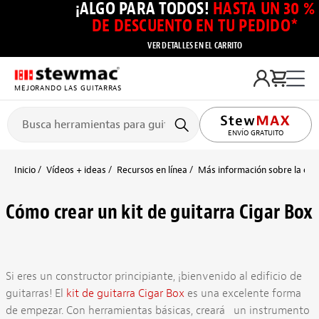
¡ALGO PARA TODOS!
HASTA UN 30 %
DE DESCUENTO EN TU PEDIDO*
VER DETALLES EN EL CARRITO
MEJORANDO LAS GUITARRAS
ENVÍO GRATUITO
Inicio
Vídeos + ideas
Recursos en línea
Más información sobre la cons
Cómo crear un kit de guitarra Cigar Box
Si eres un constructor principiante, ¡bienvenido al edificio de
guitarras! El
kit de guitarra Cigar Box
es una excelente forma
de empezar. Con herramientas básicas, creará
un instrumento