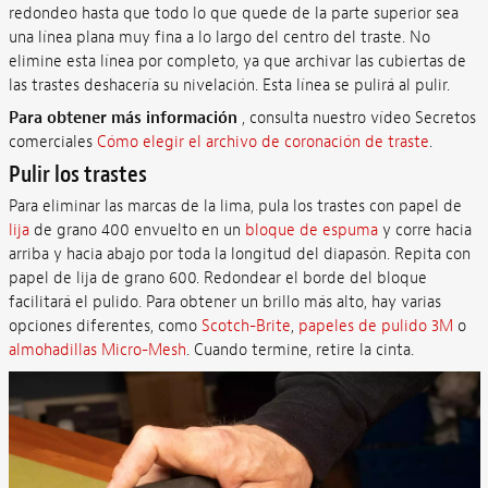
redondeo hasta que todo lo que quede de la parte superior sea
una línea plana muy fina a lo largo del centro del traste. No
elimine esta línea por completo, ya que archivar las cubiertas de
las trastes deshacería su nivelación. Esta línea se pulirá al pulir.
Para obtener más información
, consulta nuestro vídeo Secretos
comerciales
Cómo elegir el archivo de coronación de traste
.
Pulir los trastes
Para eliminar las marcas de la lima, pula los trastes con papel de
lija
de grano 400 envuelto en un
bloque de espuma
y corre hacia
arriba y hacia abajo por toda la longitud del diapasón. Repita con
papel de lija de grano 600. Redondear el borde del bloque
facilitará el pulido. Para obtener un brillo más alto, hay varias
opciones diferentes, como
Scotch-Brite
,
papeles de pulido 3M
o
almohadillas Micro-Mesh
. Cuando termine, retire la cinta.