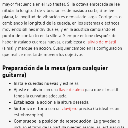
mayor frecuencia en el 12o traste). Si la octava enroscada se lee
nítida
, la longitud de vibración es demasiado corta; si se lee
plana
, la longitud de vibración es demasiado larga. Corrige esto
cambiando la
longitud de la cuerda
, en los sistemas eléctricos
moviendo sillines individuales, y en la acústica cambiando el
punto de contacto
en la silleta. Siempre entone
después
de
haber instalado cuerdas nuevas, establezca el
alivio de mástil
(alma) y marque en acción. Cualquier cambio en la configuración
que realice más tarde moverá los objetivos.
Preparación de la mesa (para cualquier
guitarra)
Instale cuerdas nuevas
y estírelas.
Ajuste el alivio
con una
llave de alma
para que el mástil
tenga la curvatura adecuada.
Establezca la acción
a la altura deseada.
Sintoniza el tono
con un
clavijero
preciso (lo ideal es un
estroboscópico).
Compruebe la posición de reproducción.
La gravedad e
incluso el tirón de la pastilla pueden sesgar las lecturas si la