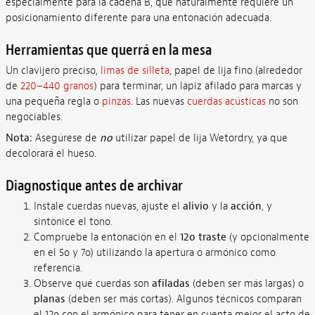
especialmente para la cadena B, que naturalmente requiere un
posicionamiento diferente para una entonación adecuada.
Herramientas que querrá en la mesa
Un clavijero preciso,
limas de silleta
, papel de lija fino (alrededor
de
220–440 granos
) para terminar, un lápiz afilado para marcas y
una pequeña regla o
pinzas
. Las nuevas
cuerdas acústicas
no son
negociables.
Nota:
Asegúrese de
no
utilizar papel de lija Wetordry, ya que
decolorará el hueso.
Diagnostique antes de archivar
Instale cuerdas nuevas, ajuste el
alivio
y la
acción
, y
sintonice el tono.
Compruebe la entonación en el
12o traste
(y opcionalmente
en el 5o y 7o) utilizando la apertura o armónico como
referencia.
Observe qué cuerdas son
afiladas
(deben ser más largas) o
planas
(deben ser más cortas). Algunos técnicos comparan
el 12o con el armónico para tener en cuenta mejor el acto de