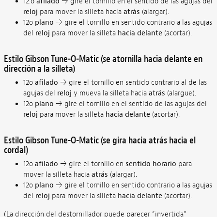
12.o
afilado
→ gire el tornillo en el sentido de las agujas del
reloj
para mover la silleta hacia
atrás
(alargar).
12o
plano
→ gire el tornillo en sentido contrario a las agujas
del
reloj
para mover la silleta
hacia delante
(acortar).
Estilo Gibson Tune-O-Matic (se atornilla hacia delante en
dirección a la silleta)
12o
afilado
→ gire el tornillo en sentido contrario al de las
agujas del
reloj
y mueva la silleta hacia
atrás
(alargue).
12o
plano
→ gire el tornillo en el sentido de las agujas del
reloj
para mover la silleta
hacia delante
(acortar).
Estilo Gibson Tune-O-Matic (se gira hacia atrás hacia el
cordal)
12o
afilado
→ gire el tornillo en
sentido horario
para
mover la silleta hacia
atrás
(alargar).
12o
plano
→ gire el tornillo en sentido contrario a las agujas
del
reloj
para mover la silleta
hacia delante
(acortar).
(La dirección del destornillador puede parecer “invertida”