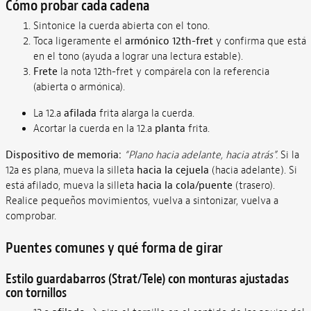
Cómo probar cada cadena
Sintonice la cuerda abierta con el tono.
Toca ligeramente el
armónico 12th-fret
y confirma que está
en el tono (ayuda a lograr una lectura estable).
Frete
la nota 12th-fret y compárela con la referencia
(abierta o armónica).
La 12.a
afilada
frita alarga la cuerda.
Acortar la cuerda en la 12.a
planta
frita.
Dispositivo de memoria:
“Plano hacia adelante, hacia atrás”.
Si la
12a es plana, mueva la silleta
hacia la cejuela
(hacia adelante). Si
está afilado, mueva la silleta
hacia la cola/puente
(trasero).
Realice pequeños movimientos, vuelva a sintonizar, vuelva a
comprobar.
Puentes comunes y qué forma de girar
Estilo guardabarros (Strat/Tele) con monturas ajustadas
con tornillos