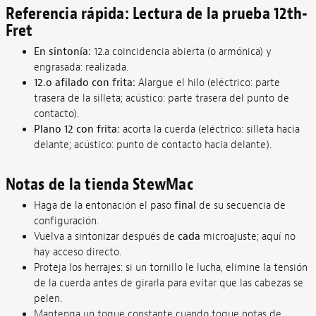
Referencia rápida: Lectura de la prueba 12th-
Fret
En sintonía:
12.a coincidencia abierta (o armónica) y
engrasada: realizada.
12.o afilado con frita:
Alargue el hilo (eléctrico: parte
trasera de la silleta; acústico: parte trasera del punto de
contacto).
Plano 12 con frita:
acorta la cuerda (eléctrico: silleta hacia
delante; acústico: punto de contacto hacia delante).
Notas de la tienda StewMac
Haga de la entonación el paso
final
de su secuencia de
configuración.
Vuelva a sintonizar después de
cada
microajuste; aquí no
hay acceso directo.
Proteja los herrajes: si un tornillo le lucha, elimine la tensión
de la cuerda antes de girarla para evitar que las cabezas se
pelen.
Mantenga un toque constante cuando toque notas de