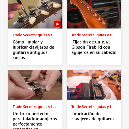
Trade Secrets: guías y tutoriales
Trade Secrets: guías y tutoriales
Cómo limpiar y
¡Fijación de un 1965
lubricar clavijeros de
Gibson Firebird con
guitarra antiguos
agujeros en su cabeza!
sucios
Trade Secrets: guías y tutoriales
Trade Secrets: guías y tutoriales
Un truco perfecto
Lubricación de
para taladrar agujeros
clavijeros de guitarra
perfectamente