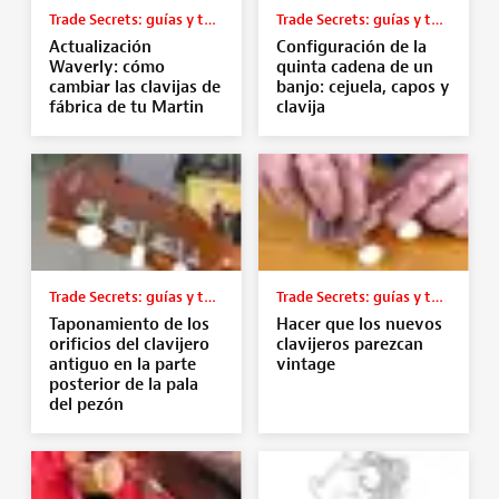
Trade Secrets: guías y tutoriales
Trade Secrets: guías y tutoriales
Actualización
Configuración de la
Waverly: cómo
quinta cadena de un
cambiar las clavijas de
banjo: cejuela, capos y
fábrica de tu Martin
clavija
Trade Secrets: guías y tutoriales
Trade Secrets: guías y tutoriales
Taponamiento de los
Hacer que los nuevos
orificios del clavijero
clavijeros parezcan
antiguo en la parte
vintage
posterior de la pala
del pezón