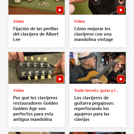
Vídeo
Vídeo
Fijación de las perillas
Cómo mejorar los
del clavijero de Albert
clavijeros con una
Lee
mandolina vintage
Vídeo
Trade Secrets: guías y tutoriales
Por qué los clavijeros
Los clavijeros de
restauradores Golden
guitarra pegajosos:
Golden Age son
reperforando los
perfectos para esta
agujeros para las
antigua mandolina
clavijas