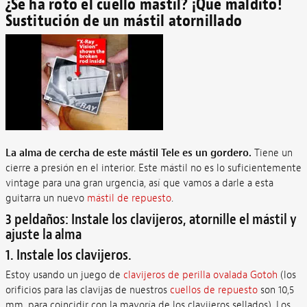
¿Se ha roto el cuello mástil? ¡Qué maldito!
Sustitución de un mástil atornillado
La alma de cercha de este mástil Tele es un gordero.
Tiene un
cierre a presión en el interior. Este mástil no es lo suficientemente
vintage para una gran urgencia, así que vamos a darle a esta
guitarra un nuevo
mástil de repuesto
.
3 peldaños: Instale los clavijeros, atornille el mástil y
ajuste la alma
1. Instale los clavijeros.
Estoy usando un juego de
clavijeros de perilla ovalada Gotoh
(los
orificios para las clavijas de nuestros
cuellos de repuesto
son 10,5
mm, para coincidir con la mayoría de los clavijeros sellados). Los