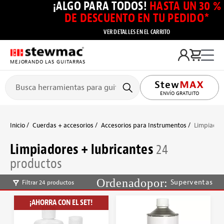
¡ALGO PARA TODOS!
HASTA UN 30 %
DE DESCUENTO EN TU PEDIDO*
VER DETALLES EN EL CARRITO
MEJORANDO LAS GUITARRAS
ENVÍO GRATUITO
Inicio
Cuerdas + accesorios
Accesorios para Instrumentos
Limpiadore
Limpiadores + lubricantes
24
productos
Superventas
Filtrar 24 productos
¡AHORRA CON EL SET!