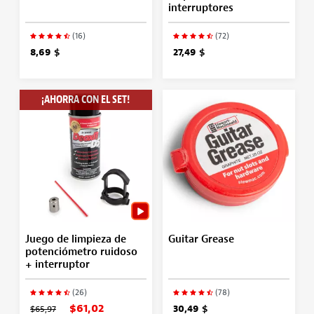
interruptores
(16)
(72)
8,69 $
27,49 $
¡AHORRA CON EL SET!
Juego de limpieza de
Guitar Grease
potenciómetro ruidoso
+ interruptor
(26)
(78)
$61,02
$65,97
30,49 $