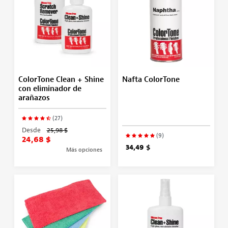
ColorTone Clean + Shine
Nafta ColorTone
con eliminador de
arañazos
(27)
Desde
25,98 $
(9)
24,68 $
34,49 $
Más opciones