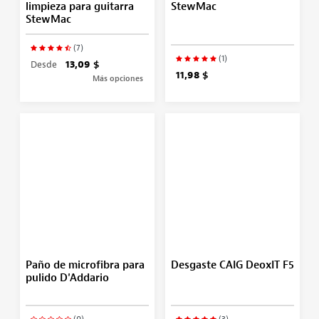
limpieza para guitarra
StewMac
StewMac
(7)
(1)
Desde
13,09 $
11,98 $
Más opciones
Paño de microfibra para
Desgaste CAIG DeoxIT F5
pulido D'Addario
(0)
(3)