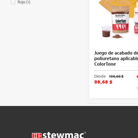
Rojo
(1)
Juego de acabado d
poliuretano aplicab
ColorTone
Desde
106,68 $
98,68 $