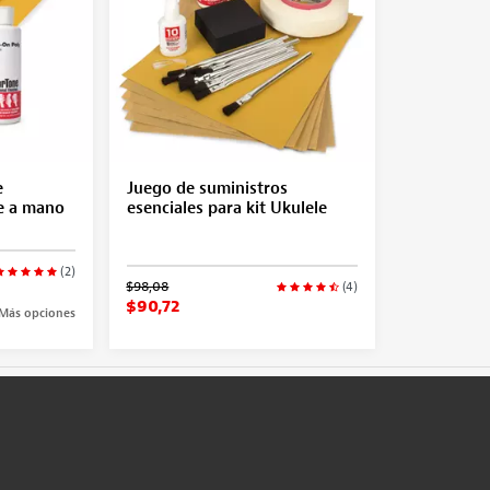
e
Juego de suministros
le a mano
esenciales para kit Ukulele
(2)
$98,08
(4)
$90,72
Más opciones