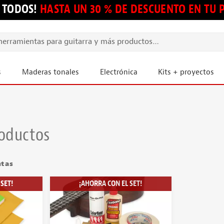
 TODOS!
HASTA UN 30 % DE DESCUENTO EN TU
s
Maderas tonales
Electrónica
Kits + proyectos
roductos
ntas
SET!
¡AHORRA CON EL SET!