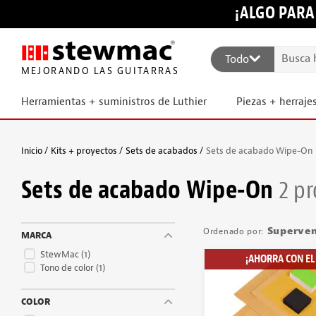
¡ALGO PARA
Todo
MEJORANDO LAS GUITARRAS
Herramientas + suministros de Luthier
Piezas + herraje
Inicio
Kits + proyectos
Sets de acabados
Sets de acabado Wipe-On
Sets de acabado Wipe-On
2 p
Superve
MARCA
StewMac
(1)
¡AHORRA CON EL 
Tono de color
(1)
COLOR