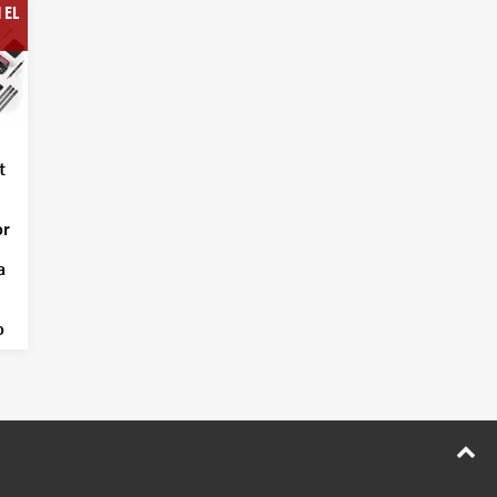
 EL
t
or
a
o