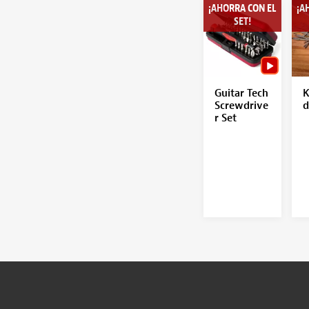
¡AHORRA CON EL
¡A
SET!
Guitar Tech
K
Screwdrive
d
r Set