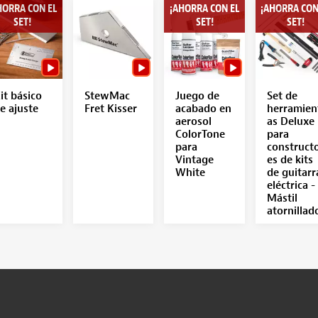
HORRA CON EL
¡AHORRA CON EL
¡AHORRA CON
SET!
SET!
SET!
it básico
StewMac
Juego de
Set de
e ajuste
Fret Kisser
acabado en
herramien
aerosol
as Deluxe
ColorTone
para
para
construct
Vintage
es de kits
White
de guitarr
eléctrica -
Mástil
atornillad