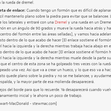
 la rueda de dremel.
eta de enlace:
Cuando tengo un formón que es difícil de aplanar 
ícil mantenerlo plano sobre la piedra para evitar que se balancee.
ue los laterales y entraré con una
Dremel
y una rueda en un Dremel,
rmón en un ángulo de 90 grados y mueve la rueda hacia atrás y ha
 centro del formón entre las áreas selladas], y vamos hacia adelan
justo dentro de lo que acabo de hacer [El enlace sostiene el formó
l hacia la izquierda y la derecha mientras trabaja hacia abajo en e
sto dentro de lo que acabo de hacer [El enlace sostiene el formón
l hacia la izquierda y la derecha mientras muele desde la parte su
sí que el centro de esta zona se ha golpeado tres veces con la rued
lpeado una vez. Así que va a crear un hueco, y lo que eso va a ha
sto quede plano sobre la piedra y no se me balancee, y ayudarme
espalda, y la mayor parte de esa molienda desaparecerá.
os del borde para que lo recuerde. Ya desaparecerá cuando vuelva
anamiento inicial y le ahorra un poco de trabajo.
Stewart-MacDonald - stewmac.com]