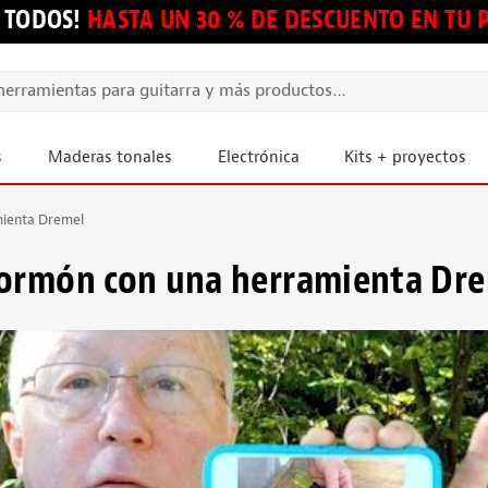
 TODOS!
HASTA UN 30 % DE DESCUENTO EN TU
s
Maderas tonales
Electrónica
Kits + proyectos
mienta Dremel
formón con una herramienta Dr