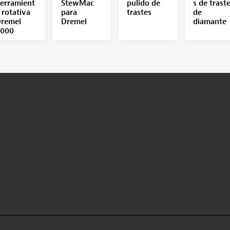
erramient
StewMac
pulido de
s de trast
 rotativa
para
trastes
de
remel
Dremel
diamante
000