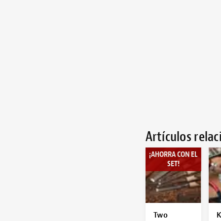
Artículos rela
¡AHORRA CON EL
SET!
Two
K