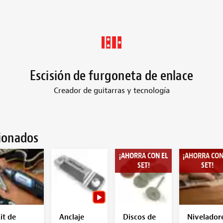
Escisión de furgoneta de enlace
Creador de guitarras y tecnología
cionados
¡AHORRA CON EL
¡AHORRA CON
SET!
SET!
it de
Anclaje
Discos de
Nivelador