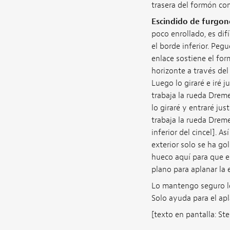
trasera del formón con
Escindido de furgon
poco enrollado, es dif
el borde inferior. Peg
enlace sostiene el fo
horizonte a través del
Luego lo giraré e iré 
trabaja la rueda Dreme
lo giraré y entraré ju
trabaja la rueda Dreme
inferior del cincel]. A
exterior solo se ha go
hueco aquí para que e
plano para aplanar la 
Lo mantengo seguro lej
Solo ayuda para el apl
[texto en pantalla: 