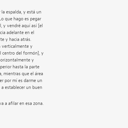
la espalda, y está un
 Lo que hago es pegar
 y vendré aquí así [el
cia adelante en el
te y hacia atrás.
n verticalmente y
l centro del formón], y
 horizontalmente y
perior hasta la parte
a, mientras que el área
cer por mí es darme un
 a establecer un buen
 a afilar en esa zona.