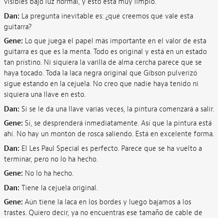
visibles bajo luz normal, y esto está muy limpio.
Dan:
La pregunta inevitable es: ¿qué creemos que vale esta
guitarra?
Gene:
Lo que juega el papel más importante en el valor de esta
guitarra es que es la menta. Todo es original y está en un estado
tan prístino. Ni siquiera la varilla de alma cercha parece que se
haya tocado. Toda la laca negra original que Gibson pulverizó
sigue estando en la cejuela. No creo que nadie haya tenido ni
siquiera una llave en esto.
Dan:
Si se le da una llave varias veces, la pintura comenzará a salir.
Gene:
Sí, se desprenderá inmediatamente. Así que la pintura está
ahí. No hay un montón de rosca saliendo. Está en excelente forma.
Dan:
El Les Paul Special es perfecto. Parece que se ha vuelto a
terminar, pero no lo ha hecho.
Gene:
No lo ha hecho.
Dan:
Tiene la cejuela original.
Gene:
Aún tiene la laca en los bordes y luego bajamos a los
trastes. Quiero decir, ya no encuentras ese tamaño de cable de