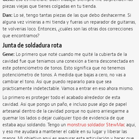
piezas viejas que tienes colgadas en tu tienda.
Dan:
Lo sé, tengo tantas piezas de las que debo deshacerme. Si
alguna vez vinieras a mi tienda y fueras un reparador de guitarras,
te volverías loco. Entonces, ¿cuáles son las otras dos correcciones
que encontramos?
Junta de soldadura rota
Gene:
Lo primero que noté cuando me quité la cubierta de la
cavidad fue que teníamos una conexión a tierra desconectada en
este potenciómetro de tonos. Esto significa que no tenemos
potenciómetro de tonos. A medida que bajas a cero, no vas a
cambiar el tono. Así que puedo repararlo para que sea
prácticamente indetectable. Vamos a entrar en eso ahora mismo.
Lo primero es proteger todo el acabado alrededor de esta
cavidad. Así que pongo un paño, e incluso puse algo de papel
artesanal dentro de la cavidad porque no quiero arriesgarme a
quemar los lados o dejar cualquier tipo de evidencia de que
estaba aquí soldando. Tengo un
monstruo soldador StewMac
aquí,
y eso me ayudará a mantener el cable en su lugar y liberar las
manos. Mi objetivo aquí es asegurar esta articulación y hacer que