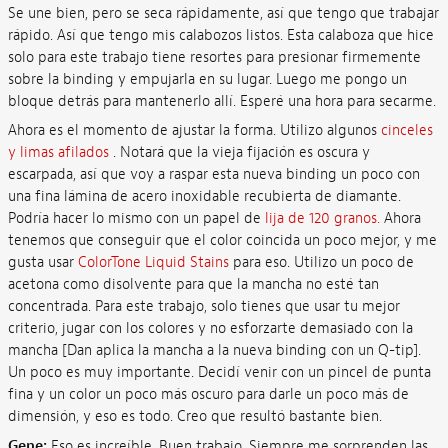
Se une bien, pero se seca rápidamente, así que tengo que trabajar
rápido. Así que tengo mis calabozos listos. Esta calaboza que hice
solo para este trabajo tiene resortes para presionar firmemente
sobre la binding y empujarla en su lugar. Luego me pongo un
bloque detrás para mantenerlo allí. Esperé una hora para secarme.
Ahora es el momento de ajustar la forma. Utilizo algunos
cinceles
y limas afilados
.
Notará que la vieja fijación es oscura y
escarpada, así que voy a raspar esta nueva binding un poco con
una fina lámina de acero inoxidable recubierta de diamante.
Podría hacer lo mismo con un papel de
lija de 120 granos.
Ahora
tenemos que conseguir que el color coincida un poco mejor, y me
gusta usar
ColorTone Liquid Stains
para eso. Utilizo un poco de
acetona como disolvente para que la mancha no esté tan
concentrada. Para este trabajo, solo tienes que usar tu mejor
criterio, jugar con los colores y no esforzarte demasiado con la
mancha [Dan aplica la mancha a la nueva binding con un Q-tip].
Un poco es muy importante. Decidí venir con un pincel de punta
fina y un color un poco más oscuro para darle un poco más de
dimensión, y eso es todo. Creo que resultó bastante bien.
Gene:
Eso es increíble. Buen trabajo. Siempre me sorprenden las