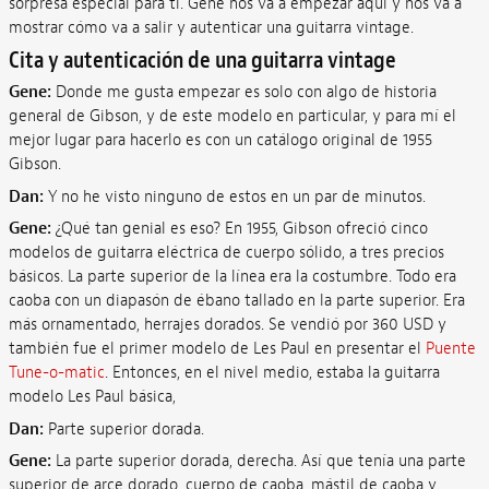
sorpresa especial para ti. Gene nos va a empezar aquí y nos va a
mostrar cómo va a salir y autenticar una guitarra vintage.
Cita y autenticación de una guitarra vintage
Gene:
Donde me gusta empezar es solo con algo de historia
general de Gibson, y de este modelo en particular, y para mí el
mejor lugar para hacerlo es con un catálogo original de 1955
Gibson.
Dan:
Y no he visto ninguno de estos en un par de minutos.
Gene:
¿Qué tan genial es eso? En 1955, Gibson ofreció cinco
modelos de guitarra eléctrica de cuerpo sólido, a tres precios
básicos. La parte superior de la línea era la costumbre. Todo era
caoba con un diapasón de ébano tallado en la parte superior. Era
más ornamentado, herrajes dorados. Se vendió por 360 USD y
también fue el primer modelo de Les Paul en presentar el
Puente
Tune-o-matic
. Entonces, en el nivel medio, estaba la guitarra
modelo Les Paul básica,
Dan:
Parte superior dorada.
Gene:
La parte superior dorada, derecha. Así que tenía una parte
superior de arce dorado, cuerpo de caoba, mástil de caoba y