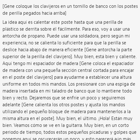
[Gene coloque los clavijeros en un tornillo de banco con los postes
de perilla pegados hacia arriba]
La idea aquí es calentar este poste hasta que una perilla de
plástico se derrita sobre él fácilmente. Para eso, voy a usar una
antorcha de propano. Puede usar una soldadora, pero según mi
experiencia, no se calienta lo suficiente para que la perilla se
deslice hacia abajo de manera eficiente [Gene antorcha la parte
superior de la perilla del clavijero]. Muy bien, está bien y caliente.
Aquí tengo mi espaciador de madera [Gene coloca el espaciador
de madera con una pequeña sección central cortada para encajar
en el poste del clavijero] para ayudarme a establecer una altura
uniforme en todos mis mandos. Los presionaré con una espiga de
madera insertada en mi taladro de banco que lo mantiene todo
bien y recto. Dejaremos que se enfríe un poco y seguiremos
adelante [Gene calienta los otros postes y ajusta los mandos
utilizando el pequeño bloque de madera para mantenerlos a la
misma altura en el poste]. Muy bien, el último. ¡Hola! Están muy
bien. Veamos cómo se ve en la guitarra. Muy bien, en un corto
periodo de tiempo, todos estos pequeños picaduras y golpes que
ponemos aquí se oscurecerán un poco, y esto parecerá aún más