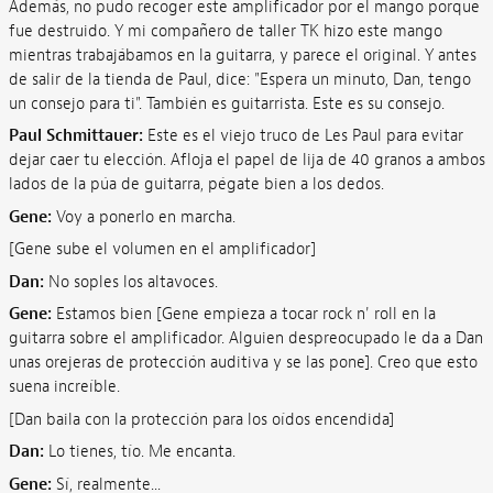
Además, no pudo recoger este amplificador por el mango porque
fue destruido. Y mi compañero de taller TK hizo este mango
mientras trabajábamos en la guitarra, y parece el original. Y antes
de salir de la tienda de Paul, dice: "Espera un minuto, Dan, tengo
un consejo para ti". También es guitarrista. Este es su consejo.
Paul Schmittauer:
Este es el viejo truco de Les Paul para evitar
dejar caer tu elección. Afloja el papel de lija de 40 granos a ambos
lados de la púa de guitarra, pégate bien a los dedos.
Gene:
Voy a ponerlo en marcha.
[Gene sube el volumen en el amplificador]
Dan:
No soples los altavoces.
Gene:
Estamos bien [Gene empieza a tocar rock n' roll en la
guitarra sobre el amplificador. Alguien despreocupado le da a Dan
unas orejeras de protección auditiva y se las pone]. Creo que esto
suena increíble.
[Dan baila con la protección para los oídos encendida]
Dan:
Lo tienes, tío. Me encanta.
Gene:
Sí, realmente...