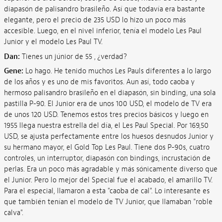
diapasón de palisandro brasileño. Así que todavía era bastante
elegante, pero el precio de 235 USD lo hizo un poco más
accesible. Luego, en el nivel inferior, tenía el modelo Les Paul
Junior y el modelo Les Paul TV.
Dan:
Tienes un júnior de 55 , ¿verdad?
Gene:
Lo hago. He tenido muchos Les Pauls diferentes a lo largo
de los años y es uno de mis favoritos. Aun así, todo caoba y
hermoso palisandro brasileño en el diapasón, sin binding, una sola
pastilla P-90. El Junior era de unos 100 USD, el modelo de TV era
de unos 120 USD. Tenemos estos tres precios básicos y luego en
1955 llega nuestra estrella del día, el Les Paul Special. Por 169,50
USD, se ajusta perfectamente entre los huesos desnudos Junior y
su hermano mayor, el Gold Top Les Paul. Tiene dos P-90s, cuatro
controles, un interruptor, diapasón con bindings, incrustación de
perlas. Era un poco más agradable y más sónicamente diverso que
el Junior. Pero lo mejor del Special fue el acabado, el amarillo TV.
Para el especial, llamaron a esta "caoba de cal". Lo interesante es
que también tenían el modelo de TV Junior, que llamaban "roble
calva".