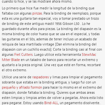
cuando lo hice, y se las mostraré ahora mismo.
Lo primero que hice fue medir la longitud de la binding que
faltaba con algunas
pinzas
. Para la binding de reemplazo, porque
esta es una guitarra tan especial, voy a tomar prestado un trozo
de binding de este antiguo mástil 1956 Gibson L50 . Lo he
guardado durante años para piezas. La binding del diapasón es la
misma binding de color hueso que se usa en el especial, y todas
las guitarras en el 50s, además de tener incluso un acabado de
reliquia de laca martillada vintage [Dan elimina la binding del
diapasón con un cuchillo exacto]. Corte la binding casi al final con
algunas
Fret Cutters
. Luego utilicé esta herramienta
StewMac
Miter Blade
en un taladro de banco para recortar un extremo y
ajustarlo a la pieza original. Una vez que esté en forma, recortaré
el otro extremo.
Utilicé una serie de
raspadores
y limas para limpiar el pegamento
sobrante que estaba en la binding antigua, y luego fui con un
pequeño y afilado formón
para hacer lo mismo en el extremo del
diapasón, donde faltaba la binding. Quieres que ambas áreas
estén limpias y limpias antes de volver a pegarlas. Ahora está listo
para pegarse. Estoy usando
Bind-ALL
, un pegamento disolvente.