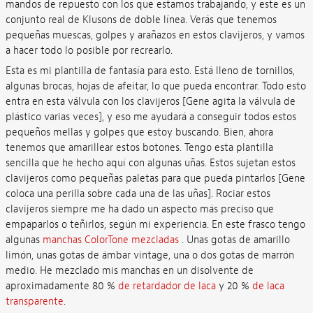
mandos de repuesto con los que estamos trabajando, y este es un
conjunto real de Klusons de doble línea. Verás que tenemos
pequeñas muescas, golpes y arañazos en estos clavijeros, y vamos
a hacer todo lo posible por recrearlo.
Esta es mi plantilla de fantasía para esto. Está lleno de tornillos,
algunas brocas, hojas de afeitar, lo que pueda encontrar. Todo esto
entra en esta válvula con los clavijeros [Gene agita la válvula de
plástico varias veces], y eso me ayudará a conseguir todos estos
pequeños mellas y golpes que estoy buscando. Bien, ahora
tenemos que amarillear estos botones. Tengo esta plantilla
sencilla que he hecho aquí con algunas uñas. Estos sujetan estos
clavijeros como pequeñas paletas para que pueda pintarlos [Gene
coloca una perilla sobre cada una de las uñas]. Rociar estos
clavijeros siempre me ha dado un aspecto más preciso que
empaparlos o teñirlos, según mi experiencia. En este frasco tengo
algunas
manchas ColorTone mezcladas
. Unas gotas de amarillo
limón, unas gotas de ámbar vintage, una o dos gotas de marrón
medio. He mezclado mis manchas en un disolvente de
aproximadamente 80 %
de retardador de laca
y 20 %
de laca
transparente
.