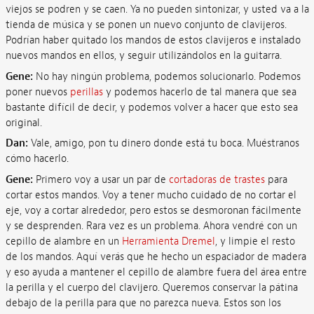
viejos se podren y se caen. Ya no pueden sintonizar, y usted va a la
tienda de música y se ponen un nuevo conjunto de clavijeros.
Podrían haber quitado los mandos de estos clavijeros e instalado
nuevos mandos en ellos, y seguir utilizándolos en la guitarra.
Gene:
No hay ningún problema, podemos solucionarlo. Podemos
poner nuevos
perillas
y podemos hacerlo de tal manera que sea
bastante difícil de decir, y podemos volver a hacer que esto sea
original.
Dan:
Vale, amigo, pon tu dinero donde está tu boca. Muéstranos
cómo hacerlo.
Gene:
Primero voy a usar un par de
cortadoras de trastes
para
cortar estos mandos. Voy a tener mucho cuidado de no cortar el
eje, voy a cortar alrededor, pero estos se desmoronan fácilmente
y se desprenden. Rara vez es un problema. Ahora vendré con un
cepillo de alambre en un
Herramienta Dremel
, y limpie el resto
de los mandos. Aquí verás que he hecho un espaciador de madera
y eso ayuda a mantener el cepillo de alambre fuera del área entre
la perilla y el cuerpo del clavijero. Queremos conservar la pátina
debajo de la perilla para que no parezca nueva. Estos son los