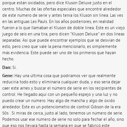
porque están oxidados, pero dice Kluson Deluxe justo en el
centro. Muchas de las ofertas especiales que encontré alrededor
de este número de serie y antes tenía los Kluson sin línea. Las ves
en las antiguas Les Pauls. En los años posteriores, en realidad
fueron a lo que llamaban el Kluson de doble línea. Este es un viejo
juego de seis en una tira, pero dicen "Kluson Deluxe" en dos líneas
separadas. Así que puede encontrar ejemplos que se desvían de
esto, pero creo que vale la pena mencionarlo, es simplemente
más evidencia. Este puede ser uno de los primeros que hayan
hecho.
Dan:
Sí.
Gene:
Hay una última cosa que podríamos ver que realmente
reduciría todo esto y eliminaría cualquier duda, y eso sería dejar
caer este arnés y buscar el número de serie en los recipientes de
control. He llegado aquí con un pequeño espejo y una luz y no
puedo crear un número. Hay algo de mancha y algo de óxido
alrededor. Este es un potenciómetro de control Gibson de la era
50s . Si miras de cerca, justo al lado, tenemos un número de serie.
Podemos usar ese número de serie no solo para fechar el año, sino
que eso nos llevará hasta la semana en que se fabricó este