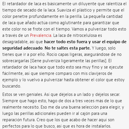
El retardador de laca es básicamente un diluyente que ralentiza el
tiempo de secado de la laca. Suaviza el plástico y permite que el
color penetre profundamente en la perilla. La pequeña cantidad
de laca que añado actúa como aglutinante para garantizar que
este color no se frote con el tiempo. Vamos a pulverizar todo esto
a través de un
Prevalencia
. La laca de nitrocelulosa es
desagradable, así que
hacer todo esto fuera y usar el equipo de
seguridad adecuado
.
No te saltes esta parte.
Y luego, solo
tienes que ir a por ello. Rocío capas ligeras, asegurándose de no
sobrecargarlas [Gene pulveriza ligeramente las perillas]. El
retardador de laca hace que todo esto sea muy fino y se ejecute
fácilmente, así que siempre comparo con mis clavijeros de
ejemplo y lo vuelvo a pulverizar hasta obtener el color que estoy
buscando.
Estos se ven geniales. Así que déjelos a un lado y déjelos secar.
Siempre que hago esto, hago de dos a tres veces más de lo que
realmente necesito. Eso me da una buena selección para elegir, y
luego las perillas adicionales pueden ir al cajón para una
reparación futura. Creo que los que acabo de hacer aquí son
perfectos para lo que busco, así que es hora de instalarlos.