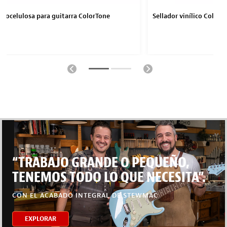
itrocelulosa para guitarra ColorTone
Sellador vinílico ColorT
“TRABAJO GRANDE O PEQUEÑO,
TENEMOS TODO LO QUE NECESITA”.
CON EL ACABADO INTEGRAL DE STEWMAC
EXPLORAR