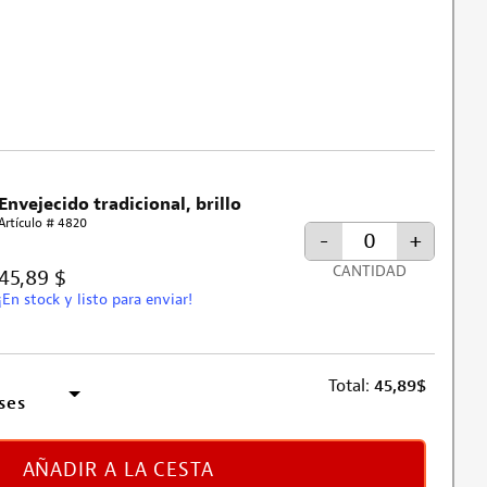
Envejecido tradicional, brillo
Artículo # 4820
-
+
CANTIDAD
45,89 $
¡En stock y listo para enviar!
Total:
45,89
$
ses
AÑADIR A LA CESTA