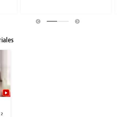
riales
 2