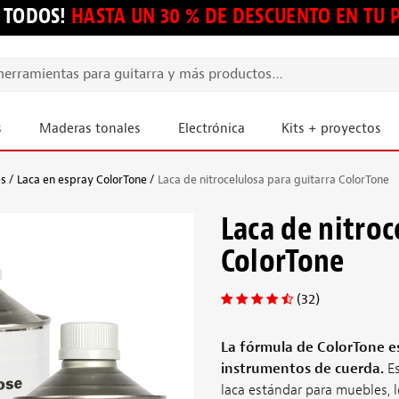
 TODOS!
HASTA UN 30 % DE DESCUENTO EN TU
s
Maderas tonales
Electrónica
Kits + proyectos
es
Laca en espray ColorTone
Laca de nitrocelulosa para guitarra ColorTone
Laca de nitroc
ColorTone
(32)
La fórmula de ColorTone e
instrumentos de cuerda.
Es
laca estándar para muebles, 