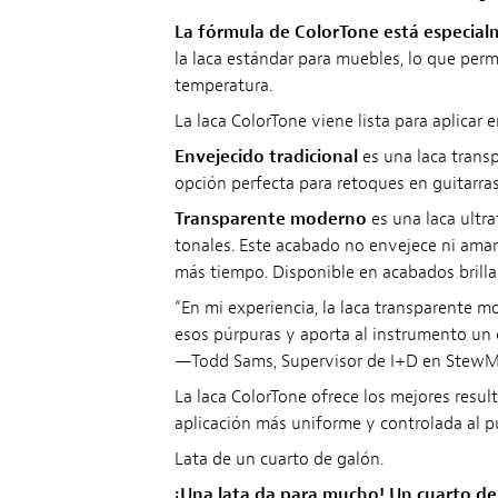
La fórmula de ColorTone está especial
la laca estándar para muebles, lo que pe
temperatura.
La laca ColorTone viene lista para aplicar
Envejecido tradicional
es una laca transp
opción perfecta para retoques en guitarras
Transparente moderno
es una laca ultra
tonales. Este acabado no envejece ni ama
más tiempo. Disponible en acabados brilla
“En mi experiencia, la laca transparente m
esos púrpuras y aporta al instrumento un 
—Todd Sams, Supervisor de I+D en StewMa
La laca ColorTone ofrece los mejores result
aplicación más uniforme y controlada al pu
Lata de un cuarto de galón.
¡Una lata da para mucho! Un cuarto de 