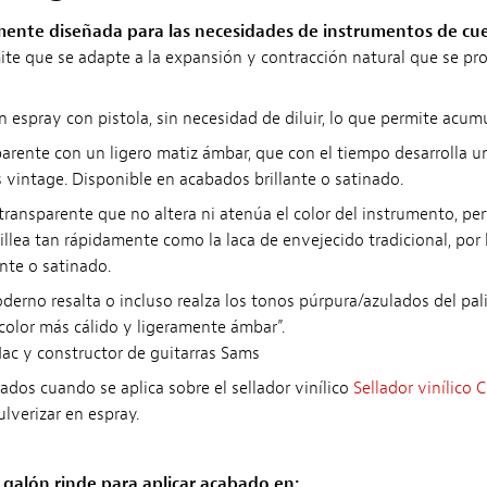
mente diseñada para las necesidades de instrumentos de cu
rmite que se adapte a la expansión y contracción natural que se
 en espray con pistola, sin necesidad de diluir, lo que permite ac
arente con un ligero matiz ámbar, que con el tiempo desarrolla un 
 vintage. Disponible en acabados brillante o satinado.
transparente que no altera ni atenúa el color del instrumento, per
rillea tan rápidamente como la laca de envejecido tradicional, 
nte o satinado.
oderno resalta o incluso realza los tonos púrpura/azulados del pal
color más cálido y ligeramente ámbar”.
c y constructor de guitarras Sams
ados cuando se aplica sobre el sellador vinílico
Sellador vinílico 
lverizar en espray.
galón rinde para aplicar acabado en: