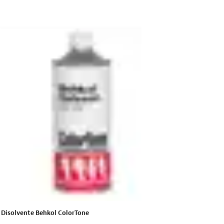
Disolvente Behkol ColorTone
Retardante C