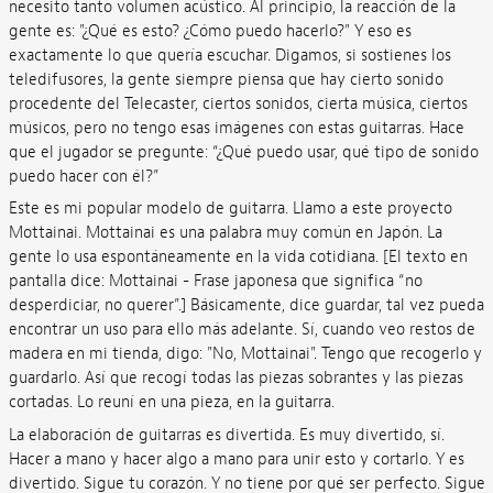
necesito tanto volumen acústico. Al principio, la reacción de la
gente es: "¿Qué es esto? ¿Cómo puedo hacerlo?" Y eso es
exactamente lo que quería escuchar. Digamos, si sostienes los
teledifusores, la gente siempre piensa que hay cierto sonido
procedente del Telecaster, ciertos sonidos, cierta música, ciertos
músicos, pero no tengo esas imágenes con estas guitarras. Hace
que el jugador se pregunte: “¿Qué puedo usar, qué tipo de sonido
puedo hacer con él?”
Este es mi popular modelo de guitarra. Llamo a este proyecto
Mottainai. Mottainai es una palabra muy común en Japón. La
gente lo usa espontáneamente en la vida cotidiana. [El texto en
pantalla dice: Mottainai - Frase japonesa que significa “no
desperdiciar, no querer”.] Básicamente, dice guardar, tal vez pueda
encontrar un uso para ello más adelante. Sí, cuando veo restos de
madera en mi tienda, digo: "No, Mottainai". Tengo que recogerlo y
guardarlo. Así que recogí todas las piezas sobrantes y las piezas
cortadas. Lo reuní en una pieza, en la guitarra.
La elaboración de guitarras es divertida. Es muy divertido, sí.
Hacer a mano y hacer algo a mano para unir esto y cortarlo. Y es
divertido. Sigue tu corazón. Y no tiene por qué ser perfecto. Sigue