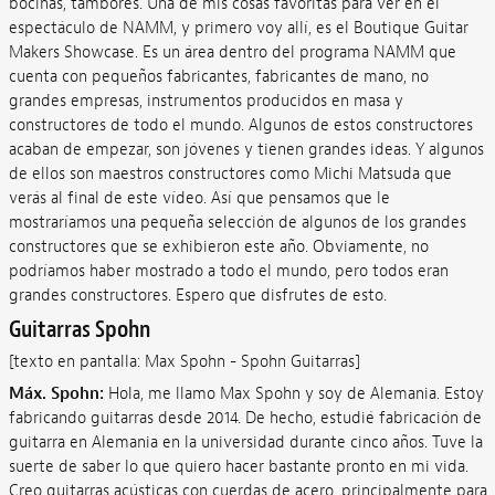
bocinas, tambores. Una de mis cosas favoritas para ver en el
espectáculo de NAMM, y primero voy allí, es el Boutique Guitar
Makers Showcase. Es un área dentro del programa NAMM que
cuenta con pequeños fabricantes, fabricantes de mano, no
grandes empresas, instrumentos producidos en masa y
constructores de todo el mundo. Algunos de estos constructores
acaban de empezar, son jóvenes y tienen grandes ideas. Y algunos
de ellos son maestros constructores como Michi Matsuda que
verás al final de este vídeo. Así que pensamos que le
mostraríamos una pequeña selección de algunos de los grandes
constructores que se exhibieron este año. Obviamente, no
podríamos haber mostrado a todo el mundo, pero todos eran
grandes constructores. Espero que disfrutes de esto.
Guitarras Spohn
[texto en pantalla: Max Spohn - Spohn Guitarras]
Máx. Spohn:
Hola, me llamo Max Spohn y soy de Alemania. Estoy
fabricando guitarras desde 2014. De hecho, estudié fabricación de
guitarra en Alemania en la universidad durante cinco años. Tuve la
suerte de saber lo que quiero hacer bastante pronto en mi vida.
Creo guitarras acústicas con cuerdas de acero, principalmente para