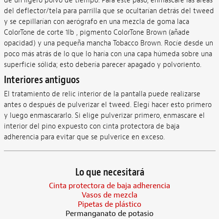
de un ligero polvo de tiempo. Para este paso, enmascaré las áreas
del deflector/tela para parrilla que se ocultarían detrás del tweed
y se cepillarían con aerógrafo en una mezcla de goma laca
ColorTone de corte 1lb , pigmento ColorTone Brown (añade
opacidad) y una pequeña mancha Tobacco Brown. Rocíe desde un
poco más atrás de lo que lo haría con una capa húmeda sobre una
superficie sólida; esto debería parecer apagado y polvoriento.
Interiores antiguos
El tratamiento de relic interior de la pantalla puede realizarse
antes o después de pulverizar el tweed. Elegí hacer esto primero
y luego enmascararlo. Si elige pulverizar primero, enmascare el
interior del pino expuesto con cinta protectora de baja
adherencia para evitar que se pulverice en exceso.
Lo que necesitará
Cinta protectora de baja adherencia
Vasos de mezcla
Pipetas de plástico
Permanganato de potasio