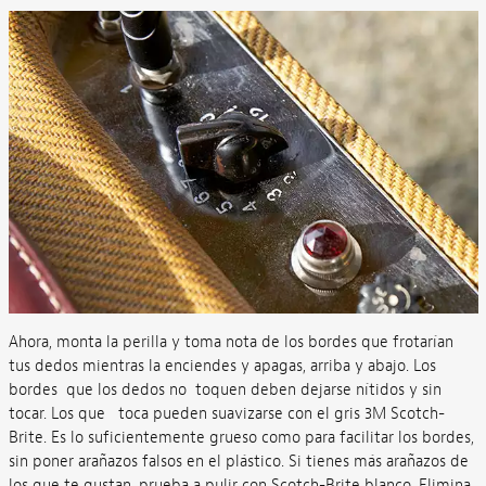
Ahora, monta la perilla y toma nota de los bordes que frotarían
tus dedos mientras la enciendes y apagas, arriba y abajo. Los
bordes que los dedos no toquen deben dejarse nítidos y sin
tocar. Los que toca pueden suavizarse con el gris 3M Scotch-
Brite. Es lo suficientemente grueso como para facilitar los bordes,
sin poner arañazos falsos en el plástico. Si tienes más arañazos de
los que te gustan, prueba a pulir con Scotch-Brite blanco. Elimina