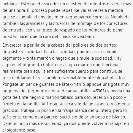
oxidarse. Esto puede suceder en cuestión de minutos o tardar más
de una hora. El proceso puede repetirse varias veces a medida
que se acumula el envejecimiento que parece correcto. No olvide
también las arandelas y las tuercas de montaje de los conectores
de entrada; eso y un poco de raspado de los números de panel
pueden hacer que la cara del chasis se vea bien.
Envejecer la perilla de la cabeza del pollo es de dos partes:
desgaste y suciedad. Para la suciedad, puedes usar cualquier
pigmento y tinte marrón o negro que simule la suciedad. Hay
algo en el pigmento Colortone al agua marrón que funciona
realmente bien aquí: tiene suficiente cuerpo para construir, se
seca rápidamente y se adhiere razonablemente bien al plástico.
Póngase un par de guantes de látex/nitrilo, aplique una gota muy
pequeña del pigmento a base de agua (utilicé #5365) y añada una
gota de tinte negro o marrón tabaco para oscurecerlo un poco y
frótelo en la perilla. Al frotar, se seca y le da un aspecto realmente
gracioso. Trabaja un poco en la franja blanca del puntero, pero lo
suficiente como para parecer sucio, sin dejar un poco de blanco.
Deje un poco más de suciedad, ya que puede volver a trabajar en
el siguiente paso.