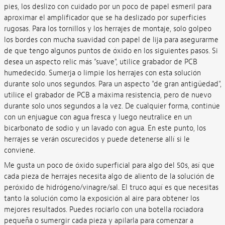
pies, los deslizo con cuidado por un poco de papel esmeril para
aproximar el amplificador que se ha deslizado por superficies
rugosas. Para los tornillos y los herrajes de montaje, solo golpeo
los bordes con mucha suavidad con papel de lija para asegurarme
de que tengo algunos puntos de óxido en los siguientes pasos. Si
desea un aspecto relic más "suave", utilice grabador de PCB
humedecido. Sumerja o limpie los herrajes con esta solución
durante solo unos segundos. Para un aspecto "de gran antigüedad",
utilice el grabador de PCB a máxima resistencia, pero de nuevo
durante solo unos segundos a la vez. De cualquier forma, continúe
con un enjuague con agua fresca y luego neutralice en un
bicarbonato de sodio y un lavado con agua. En este punto, los
herrajes se verán oscurecidos y puede detenerse allí si le
conviene.
Me gusta un poco de óxido superficial para algo del 50s, así que
cada pieza de herrajes necesita algo de aliento de la solución de
peróxido de hidrógeno/vinagre/sal. El truco aquí es que necesitas
tanto la solución como la exposición al aire para obtener los
mejores resultados. Puedes rociarlo con una botella rociadora
pequeña o sumergir cada pieza y apilarla para comenzar a