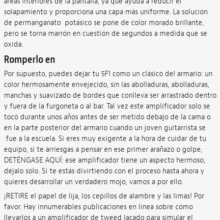
áreas interiores de la pantalla, ya que ayuda a reducir el
solapamiento y proporciona una capa más uniforme. La solución
de permanganato potásico se pone de color morado brillante,
pero se torna marrón en cuestión de segundos a medida que se
oxida.
Romperlo en
Por supuesto, puedes dejar tu 5F1 como un clásico del armario: un
color hermosamente envejecido, sin las abolladuras, abolladuras,
manchas y suavizado de bordes que conlleva ser arrastrado dentro
y fuera de la furgoneta o al bar. Tal vez este amplificador solo se
tocó durante unos años antes de ser metido debajo de la cama o
en la parte posterior del armario cuando un joven guitarrista se
fue a la escuela. Si eres muy exigente a la hora de cuidar de tu
equipo, si te arriesgas a pensar en ese primer arañazo o golpe,
DETÉNGASE AQUÍ: ese amplificador tiene un aspecto hermoso,
déjalo solo. Si te estás divirtiendo con el proceso hasta ahora y
quieres desarrollar un verdadero mojo, vamos a por ello.
¡RETIRE el papel de lija, los cepillos de alambre y las limas! Por
favor. Hay innumerables publicaciones en línea sobre cómo
llevarlos a un amplificador de tweed lacado para simular el