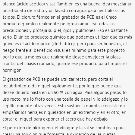
blanco (ácido acético) y sal. También es una buena idea mezclar un
bicarbonato de sodio y un lavado con agua para neutralizar los
ácidos. El cloruro férrico en el grabador de PCB es el único
producto químico realmente peligroso aquí: lea todas las
precauciones y proteja su piel, ojos y pulmones. Eso es bastante
serio. El único producto químico que podemos utilizar que es más
grave es el ácido múrico (clorhídrico), pero para ser honestos, el
riesgo frente al beneficio visual es mínimo para este proyecto,
por lo que, a menos que realmente desee envejecer la placa
frontal del chasis cromado, guarde ese producto para limpiar el
hormigón.
El grabador de PCB se puede utilizar recto, pero corta el
recubrimiento de níquel rápidamente, por lo que puede que
desee diluirlo hasta en un 50 % con agua. Para algunos pasos, lo
uso recto, me lo froto con una toalla de papel y lo adelgazo y lo
cepillé durante otras veces. Esta sustancia química consiste en
empañar los herrajes niquelados en un extremo y en el otro, en
cortar el níquel para exponer el acero que hay debajo.
El peróxido de hidrógeno, el vinagre y la sal se combinan para
crear una solución que fomenta la oxidación de las piezas