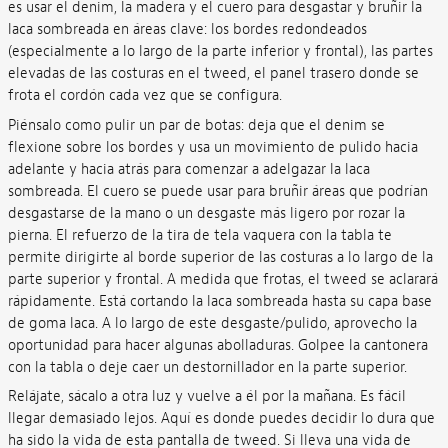
es usar el denim, la madera y el cuero para desgastar y bruñir la
laca sombreada en áreas clave: los bordes redondeados
(especialmente a lo largo de la parte inferior y frontal), las partes
elevadas de las costuras en el tweed, el panel trasero donde se
frota el cordón cada vez que se configura.
Piénsalo como pulir un par de botas: deja que el denim se
flexione sobre los bordes y usa un movimiento de pulido hacia
adelante y hacia atrás para comenzar a adelgazar la laca
sombreada. El cuero se puede usar para bruñir áreas que podrían
desgastarse de la mano o un desgaste más ligero por rozar la
pierna. El refuerzo de la tira de tela vaquera con la tabla te
permite dirigirte al borde superior de las costuras a lo largo de la
parte superior y frontal. A medida que frotas, el tweed se aclarará
rápidamente. Está cortando la laca sombreada hasta su capa base
de goma laca. A lo largo de este desgaste/pulido, aprovecho la
oportunidad para hacer algunas abolladuras. Golpee la cantonera
con la tabla o deje caer un destornillador en la parte superior.
Relájate, sácalo a otra luz y vuelve a él por la mañana. Es fácil
llegar demasiado lejos. Aquí es donde puedes decidir lo dura que
ha sido la vida de esta pantalla de tweed. Si lleva una vida de