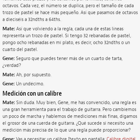
octavos. Cada vez, el número se duplica, pero el tamaño de cada
trozo de pastel se hace más pequeño. Así que pasamos de octavos
a dieciséis a 32ndths a 64ths.
Mate:
Así que volviendo a la regla, cada una de estas líneas
representa un trozo de pastel. Si tengo 32 rebanadas de pastel,
pongo ocho rebanadas en mi plato, es decir, ocho 32ndths o un
cuarto del pastel.
Gene:
Seguro que puedes tener más de un cuarto de tarta,
¿verdad?
Mate:
Ah, por supuesto.
Gene:
Un undécimo.
Medición con un calibre
Mate:
Sin duda. Muy bien, Gene, me has convencido, una regla es
una gran herramienta para el trabajo de guitarra. Pero cambiemos
un poco de marcha y hablemos de mediciones más finas, digamos
el grosor de una cuerda de guitarra. ¿Qué sucede si necesito una
medición más precisa de lo que una regla puede proporcionar?
Gene:
Vas a necesitar un calibre [texto en pantalla:
Calibre digital