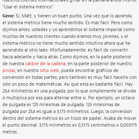
nuestros clientes internacionales gritar en la pantalla ahora mismo,
"Usar el sistema métrico".
Gene:
Sí, Matt, y tienen un buen punto. Una vez que lo aprenda,
el sistema métrico tiene mucho sentido. Es más fácil. Pero como
dijimos antes, ustedes y yo aprendimos el sistema imperial como
muchos de nuestros clientes cuando éramos muy jóvenes, y el
sistema métrico no tiene mucho sentido intuitivo ahora que he
aprendido al otro lado. Afortunadamente, es fácil de convertir
hacia adelante y hacia atrás. Como dijimos, en la parte posterior
de nuestra
calibre de la cadena
, en la parte posterior de nuestro
pinzas
, en nuestro
sitio web
, puede encontrar gráficos de
conversión en todas partes, pero también es muy fácil hacerlo con
solo un poco de matemáticas. Así que esta es bastante fácil. Hay
25,4 milímetros en una pulgada, por lo que simplemente se divide
o multiplica por eso para alternar entre sí. Por ejemplo, un octavo
de pulgada es 125 milésimas de pulgada. 125 milésimas de
pulgada por 25,4 es igual a 3,175 milímetros. Luego, la conversión
dentro del sistema métrico es un trozo de pastel. Acaba de mover
el punto decimal. 3,175 milímetros es 0,3175 centímetros o 0,003175
metros.