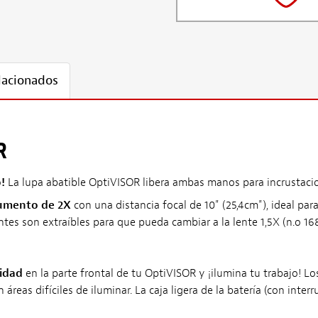
lacionados
R
!
La lupa abatible OptiVISOR libera ambas manos para incrustacion
aumento de 2X
con una distancia focal de 10" (25,4cm"), ideal par
ntes son extraíbles para que pueda cambiar a la lente 1,5X (n.o 16
sidad
en la parte frontal de tu OptiVISOR y ¡ilumina tu trabajo! Lo
áreas difíciles de iluminar. La caja ligera de la batería (con int