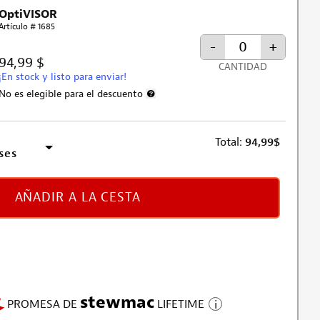
OptiVISOR
Artículo # 1685
-
+
94,99 $
CANTIDAD
¡En stock y listo para enviar!
No es elegible para el descuento
Más información sobre la exclusión de desc
Total:
94,99
$
ses
AÑADIR A LA CESTA
stewmac
PROMESA DE
LIFETIME