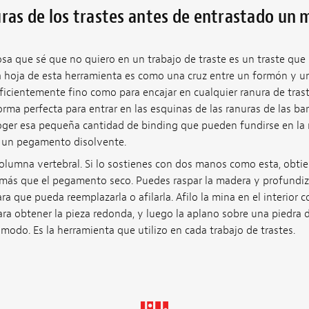
uras de los trastes antes de entrastado un 
a que sé que no quiero en un trabajo de traste es un traste que
La hoja de esta herramienta es como una cruz entre un formón y un
ficientemente fino como para encajar en cualquier ranura de trast
rma perfecta para entrar en las esquinas de las ranuras de las b
oger esa pequeña cantidad de binding que pueden fundirse en la 
n un pegamento disolvente.
 columna vertebral. Si lo sostienes con dos manos como esta, obt
ás que el pegamento seco. Puedes raspar la madera y profundizar
ara que pueda reemplazarla o afilarla. Afilo la mina en el interior 
ra obtener la pieza redonda, y luego la aplano sobre una piedra
cómodo. Es la herramienta que utilizo en cada trabajo de trastes.