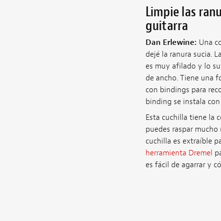
Limpie las ran
guitarra
Dan Erlewine:
Una cos
dejé la ranura sucia. 
es muy afilado y lo su
de ancho. Tiene una fo
con bindings para rec
binding se instala co
Esta cuchilla tiene la
puedes raspar mucho m
cuchilla es extraíble p
herramienta Dremel
pa
es fácil de agarrar y 