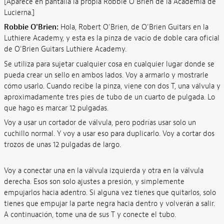
[Aparece en pantalla la propia Robbie O'Brien de la Academia de
Lucierna.]
Robbie O'Brien:
Hola, Robert O'Brien, de O'Brien Guitars en la
Luthiere Academy, y esta es la pinza de vacío de doble cara oficial
de O'Brien Guitars Luthiere Academy.
Se utiliza para sujetar cualquier cosa en cualquier lugar donde se
pueda crear un sello en ambos lados. Voy a armarlo y mostrarle
cómo usarlo. Cuando recibe la pinza, viene con dos T, una válvula y
aproximadamente tres pies de tubo de un cuarto de pulgada. Lo
que hago es marcar 12 pulgadas.
Voy a usar un cortador de válvula, pero podrías usar solo un
cuchillo normal. Y voy a usar eso para duplicarlo. Voy a cortar dos
trozos de unas 12 pulgadas de largo.
Voy a conectar una en la válvula izquierda y otra en la válvula
derecha. Esos son solo ajustes a presión, y simplemente
empujarlos hacia adentro. Si alguna vez tienes que quitarlos, solo
tienes que empujar la parte negra hacia dentro y volverán a salir.
A continuación, tome una de sus T y conecte el tubo.