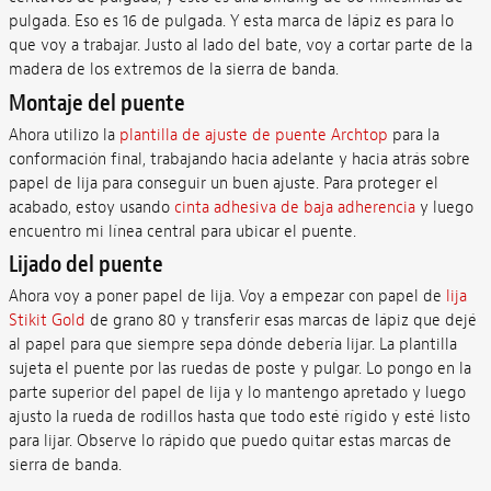
pulgada. Eso es 16 de pulgada. Y esta marca de lápiz es para lo
que voy a trabajar. Justo al lado del bate, voy a cortar parte de la
madera de los extremos de la sierra de banda.
Montaje del puente
Ahora utilizo la
plantilla de ajuste de puente Archtop
para la
conformación final, trabajando hacia adelante y hacia atrás sobre
papel de lija para conseguir un buen ajuste. Para proteger el
acabado, estoy usando
cinta adhesiva de baja adherencia
y luego
encuentro mi línea central para ubicar el puente.
Lijado del puente
Ahora voy a poner papel de lija. Voy a empezar con papel de
lija
Stikit Gold
de grano 80 y transferir esas marcas de lápiz que dejé
al papel para que siempre sepa dónde debería lijar. La plantilla
sujeta el puente por las ruedas de poste y pulgar. Lo pongo en la
parte superior del papel de lija y lo mantengo apretado y luego
ajusto la rueda de rodillos hasta que todo esté rígido y esté listo
para lijar. Observe lo rápido que puedo quitar estas marcas de
sierra de banda.