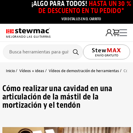
¡ALGO PARA TODOS!
HASTA UN 30 %
DE DESCUENTO EN TU PEDIDO*
VER DETALLES EN EL CARRITO
MEJORANDO LAS GUITARRAS
ENVÍO GRATUITO
Inicio
Vídeos + ideas
Vídeos de demostración de herramientas
Cómo 
Cómo realizar una cavidad en una
articulación de la mástil de la
mortización y el tendón