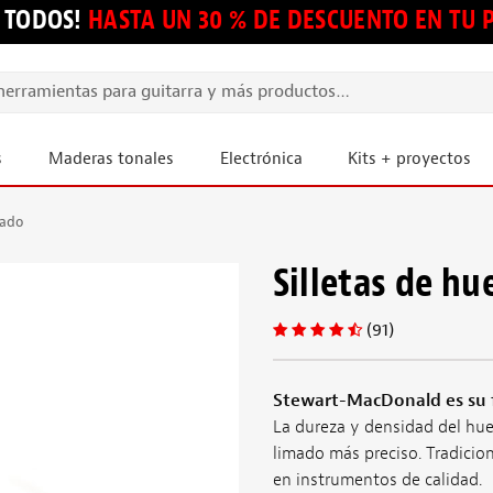
 TODOS!
HASTA UN 30 % DE DESCUENTO EN TU
s
Maderas tonales
Electrónica
Kits + proyectos
eado
Silletas de h
(91)
Stewart-MacDonald es su f
La dureza y densidad del hue
limado más preciso. Tradiciona
en instrumentos de calidad.