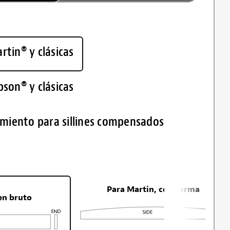
rtin® y clásicas
bson® y clásicas
miento para sillines compensados
Para Martin, con forma
en bruto