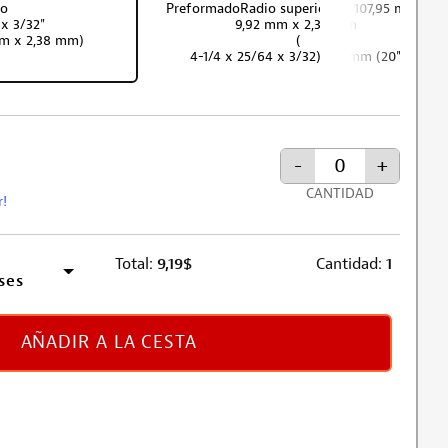
co
PreformadoRadio superior de 107,95 mm x
 x 3/32"
9,92 mm x 2,38 mm
mm x 2,38 mm)
(
4-1/4 x 25/64 x 3/32)508 mm (20")
-
+
CANTIDAD
r!
Total:
9,19
$
Cantidad:
1
ses
AÑADIR A LA CESTA