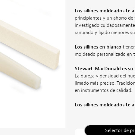
Los sillines moldeados te
principiantes y un ahorro de
investigado cuidadosamente y
ranurado y lijado menores su
Los sillines en blanco
tienen
moldeado personalizado en tu t
Stewart-MacDonald es su f
La dureza y densidad del hue
limado más preciso. Tradiciona
en instrumentos de calidad.
Los sillines moldeados te
Selector de p