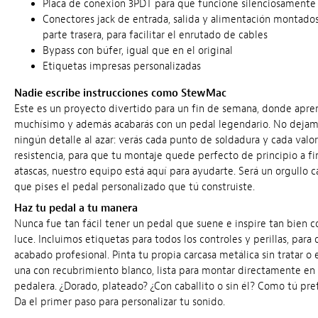
Placa de conexión 3PDT para que funcione silenciosamente
Conectores jack de entrada, salida y alimentación montados
parte trasera, para facilitar el enrutado de cables
Bypass con búfer, igual que en el original
Etiquetas impresas personalizadas
Nadie escribe instrucciones como StewMac
Este es un proyecto divertido para un fin de semana, donde apre
muchísimo y además acabarás con un pedal legendario. No deja
ningún detalle al azar: verás cada punto de soldadura y cada valo
resistencia, para que tu montaje quede perfecto de principio a fin.
atascas, nuestro equipo está aquí para ayudarte. Será un orgullo 
que pises el pedal personalizado que tú construiste.
Haz tu pedal a tu manera
Nunca fue tan fácil tener un pedal que suene e inspire tan bien 
luce. Incluimos etiquetas para todos los controles y perillas, para 
acabado profesional. Pinta tu propia carcasa metálica sin tratar o 
una con recubrimiento blanco, lista para montar directamente en
pedalera. ¿Dorado, plateado? ¿Con caballito o sin él? Como tú pref
Da el primer paso para personalizar tu sonido.