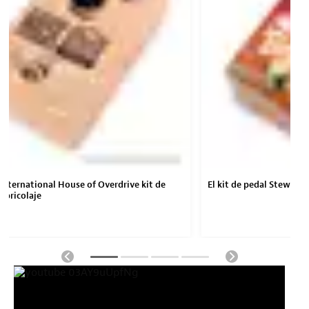
nternational House of Overdrive kit de
El kit de pedal StewMac 
 bricolaje