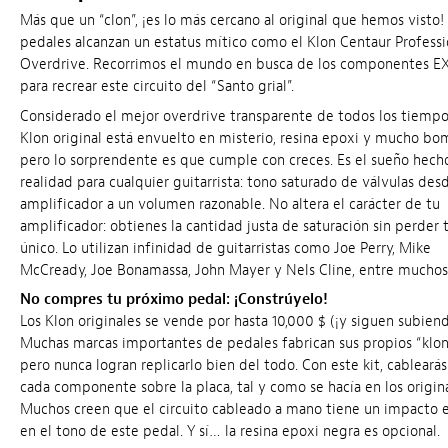
Más que un “clon”, ¡es lo más cercano al original que hemos visto!
pedales alcanzan un estatus mítico como el Klon Centaur Professi
Overdrive. Recorrimos el mundo en busca de los componentes 
para recrear este circuito del “Santo grial”.
Considerado el mejor overdrive transparente de todos los tiempos
Klon original está envuelto en misterio, resina epoxi y mucho 
pero lo sorprendente es que cumple con creces. Es el sueño hech
realidad para cualquier guitarrista: tono saturado de válvulas des
amplificador a un volumen razonable. No altera el carácter de tu
amplificador: obtienes la cantidad justa de saturación sin perder 
único. Lo utilizan infinidad de guitarristas como Joe Perry, Mike
McCready, Joe Bonamassa, John Mayer y Nels Cline, entre muchos 
No compres tu próximo pedal: ¡Constrúyelo!
Los Klon originales se vende por hasta 10,000 $ (¡y siguen subiend
Muchas marcas importantes de pedales fabrican sus propios “klon
pero nunca logran replicarlo bien del todo. Con este kit, cableará
cada componente sobre la placa, tal y como se hacía en los origina
Muchos creen que el circuito cableado a mano tiene un impacto
en el tono de este pedal. Y sí… la resina epoxi negra es opcional.