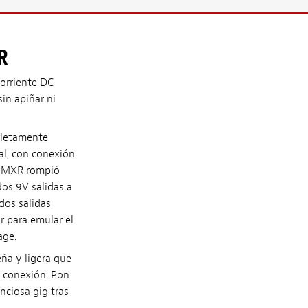
R
corriente DC
sin apiñar ni
mpletamente
tal, con conexión
de MXR rompió
dos 9V salidas a
dos salidas
r para emular el
age.
ña y ligera que
 conexión. Pon
nciosa gig tras