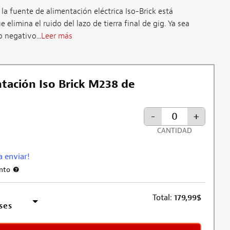
 la fuente de alimentación eléctrica Iso-Brick está
elimina el ruido del lazo de tierra final de gig. Ya sea
o negativo...
Leer más
tación Iso Brick M238 de
-
+
CANTIDAD
ra enviar!
ento
Más información sobre la exclusión de descuentos
Total:
179,99
$
ses