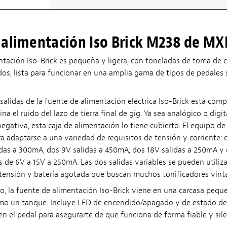
 alimentación Iso Brick M238 de MX
ntación Iso-Brick es pequeña y ligera, con toneladas de toma de 
idos, lista para funcionar en una amplia gama de tipos de pedales 
 salidas de la fuente de alimentación eléctrica Iso-Brick está co
ina el ruido del lazo de tierra final de gig. Ya sea analógico o digi
 negativa, esta caja de alimentación lo tiene cubierto. El equipo 
ra adaptarse a una variedad de requisitos de tensión y corriente: 
das a 300mA, dos 9V salidas a 450mA, dos 18V salidas a 250mA y 
s de 6V a 15V a 250mA. Las dos salidas variables se pueden utiliza
 tensión y batería agotada que buscan muchos tonificadores vint
, la fuente de alimentación Iso-Brick viene en una carcasa peque
omo un tanque. Incluye LED de encendido/apagado y de estado de
n el pedal para asegurarte de que funciona de forma fiable y sile