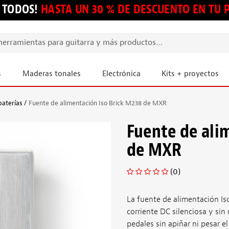
 TODOS!
HASTA UN 30 % DE DESCUENTO EN TU
s
Maderas tonales
Electrónica
Kits + proyectos
baterías
Fuente de alimentación Iso Brick M238 de MXR
Fuente de ali
de MXR
(0)
La fuente de alimentación Is
corriente DC silenciosa y sin
pedales sin apiñar ni pesar el