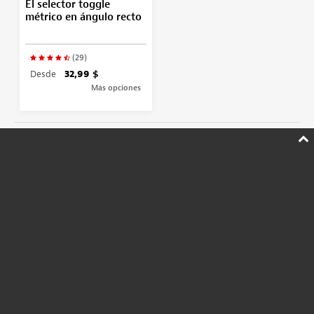
El selector toggle
métrico en ángulo recto
(29)
Desde
32,99 $
Más opciones