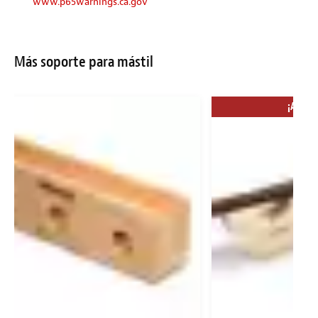
www.p65warnings.ca.gov
Más soporte para mástil
¡AHORR