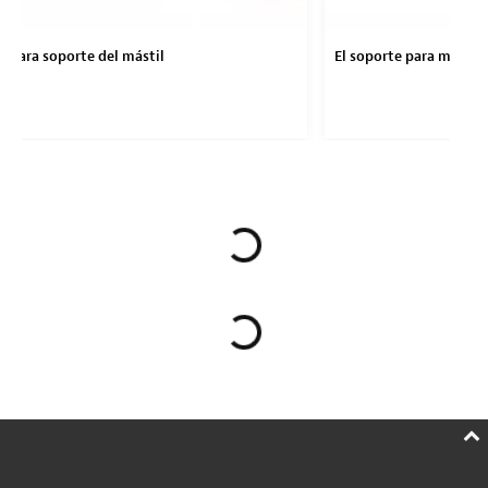
a para soporte del mástil
El soporte para mástil 