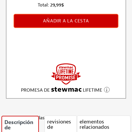
Total:
29,99
$
AÑADIR A LA CESTA
stewmac
PROMESA DE
LIFETIME
las
revisiones
elementos
Descripción
de
relacionados
de