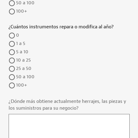
50 a 100
100+
¿Cuántos instrumentos repara o modifica al año?
0
1 a 5
5 a 10
10 a 25
25 a 50
50 a 100
100+
¿Dónde más obtiene actualmente herrajes, las piezas y
los suministros para su negocio?