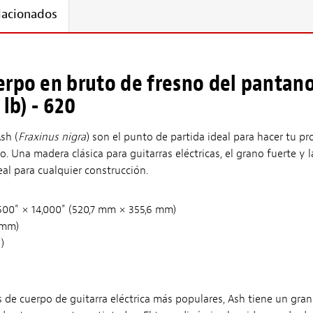
lacionados
rpo en bruto de fresno del pantano
 lb) - 620
sh (
Fraxinus nigra
) son el punto de partida ideal para hacer tu pr
o. Una madera clásica para guitarras eléctricas, el grano fuerte y l
eal para cualquier construcción.
500" × 14,000" (520,7 mm × 355,6 mm)
6 mm)
)
 de cuerpo de guitarra eléctrica más populares, Ash tiene un gra