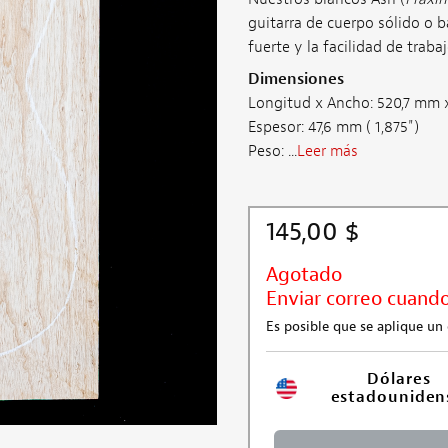
guitarra de cuerpo sólido o ba
fuerte y la facilidad de traba
Dimensiones
Longitud x Ancho: 520,7 mm x
Espesor: 47,6 mm ( 1,875")
Peso: ...
Leer más
145,00 $
Agotado
Enviar correo cuando
Es posible que se aplique u
Dólares 
estadouniden