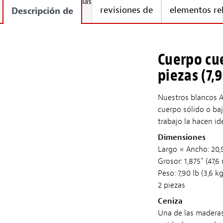
las
revisiones de
elementos re
Descripción de
Cuerpo cue
piezas (7,9
Nuestros blancos A
cuerpo sólido o baj
trabajo la hacen id
Dimensiones
Largo × Ancho: 20,
Grosor: 1,875" (47,
Peso: 7,90 lb (3,6 kg
2 piezas
Ceniza
Una de las maderas