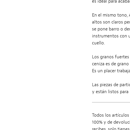
es ideal para acab
En el mismo tono, 
altos son claros pe
se pone barro o dem
instrumentos con un
cuello.
Los granos fuertes 
ceniza es de grano 
Es un placer trabaja
Las piezas de parti
y están listos para 
Todos los artículo
100% y de devoluci
recibes, solo tiene