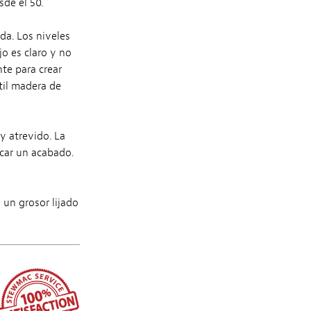
de el 50.
da. Los niveles
jo es claro y no
te para crear
til madera de
y atrevido. La
icar un acabado.
 un grosor lijado