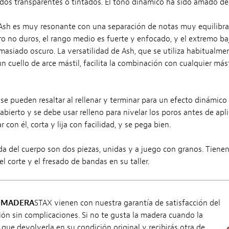
ados transparentes o tintados. El tono dinámico ha sido amado des
Ash es muy resonante con una separación de notas muy equilibra
ro no duros, el rango medio es fuerte y enfocado, y el extremo ba
asiado oscuro. La versatilidad de Ash, que se utiliza habitualmen
 cuello de arce mástil, facilita la combinación con cualquier más
se pueden resaltar al rellenar y terminar para un efecto dinámico 
abierto y se debe usar relleno para nivelar los poros antes de apl
r con él, corta y lija con facilidad, y se pega bien.
da del cuerpo son dos piezas, unidas y a juego con granos. Tienen
el corte y el fresado de bandas en su taller.
s
MADERA
STAX vienen con nuestra garantía de satisfacción del
ón sin complicaciones. Si no te gusta la madera cuando la
s que devolverla en su condición original y recibirás otra de