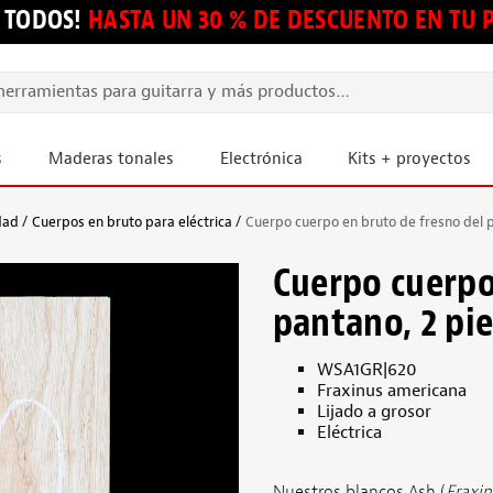
 TODOS!
HASTA UN 30 % DE DESCUENTO EN TU
s
Maderas tonales
Electrónica
Kits + proyectos
dad
Cuerpos en bruto para eléctrica
Cuerpo cuerpo en bruto de fresno del pa
Cuerpo cuerpo
pantano, 2 piez
WSA1GR|620
Fraxinus americana
Lijado a grosor
Eléctrica
Nuestros blancos Ash (
Fraxin