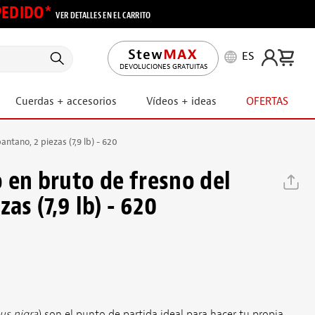
 PEDIDO*
VER DETALLES EN EL CARRITO
ES
DEVOLUCIONES GRATUITAS
Cuerdas + accesorios
Vídeos + ideas
OFERTAS
ntano, 2 piezas (7,9 lb) - 620
 en bruto de fresno del
as (7,9 lb) - 620
us nigra
) son el punto de partida ideal para hacer tu propia