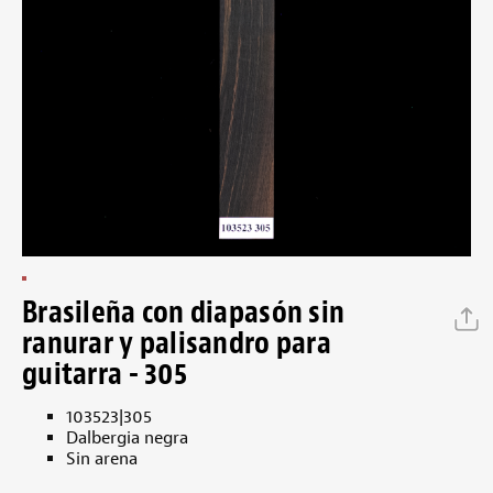
Brasileña con diapasón sin
ranurar y palisandro para
guitarra - 305
103523|305
Dalbergia negra
Sin arena