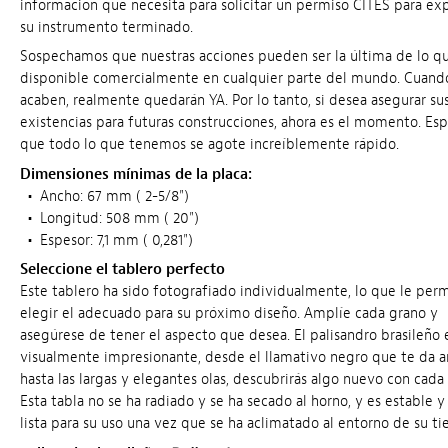
información que necesita para solicitar un permiso CITES para ex
su instrumento terminado.
Sospechamos que nuestras acciones pueden ser la última de lo q
disponible comercialmente en cualquier parte del mundo. Cuand
acaben, realmente quedarán YA. Por lo tanto, si desea asegurar su
existencias para futuras construcciones, ahora es el momento. E
que todo lo que tenemos se agote increíblemente rápido.
Dimensiones mínimas de la placa:
•
Ancho: 67 mm ( 2-5/8")
•
Longitud: 508 mm ( 20")
•
Espesor: 7,1 mm ( 0,281")
Seleccione el tablero perfecto
Este tablero ha sido fotografiado individualmente, lo que le per
elegir el adecuado para su próximo diseño. Amplíe cada grano y
asegúrese de tener el aspecto que desea. El palisandro brasileño 
visualmente impresionante, desde el llamativo negro que te da a
hasta las largas y elegantes olas, descubrirás algo nuevo con cada 
Esta tabla no se
ha radiado y se ha
secado al horno, y es estable y
lista para su uso una vez que se ha aclimatado al entorno de su ti