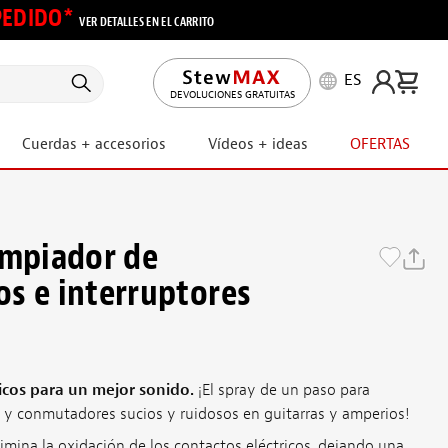
 PEDIDO*
VER DETALLES EN EL CARRITO
ES
DEVOLUCIONES GRATUITAS
Cuerdas + accesorios
Vídeos + ideas
OFERTAS
impiador de
s e interruptores
ricos para un mejor sonido.
¡El spray de un paso para
ol y conmutadores sucios y ruidosos en guitarras y amperios!
imina la oxidación de los contactos eléctricos, dejando una