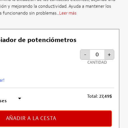
ción y mejorando la conductividad. Ayuda a mantener los
es funcionando sin problemas...
Leer más
piador de potenciómetros
-
+
CANTIDAD
ar!
Total:
27,49
$
ses
AÑADIR A LA CESTA