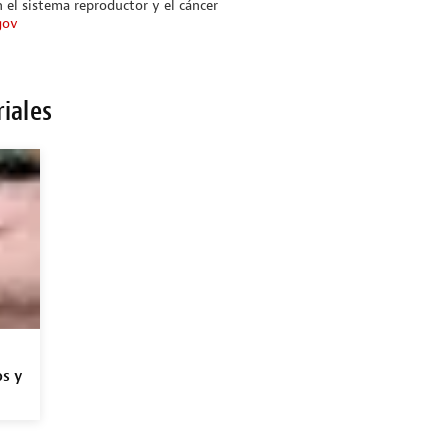
 el sistema reproductor y el cáncer
gov
riales
os y
o