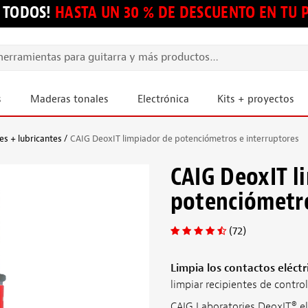
 TODOS!
HASTA UN 30 % DE DESCUENTO EN TU
s
Maderas tonales
Electrónica
Kits + proyectos
es + lubricantes
CAIG DeoxIT limpiador de potenciómetros e interruptores
CAIG DeoxIT l
potenciómetro
(72)
Limpia los contactos eléct
limpiar recipientes de contr
CAIG Laboratories DeoxIT® el