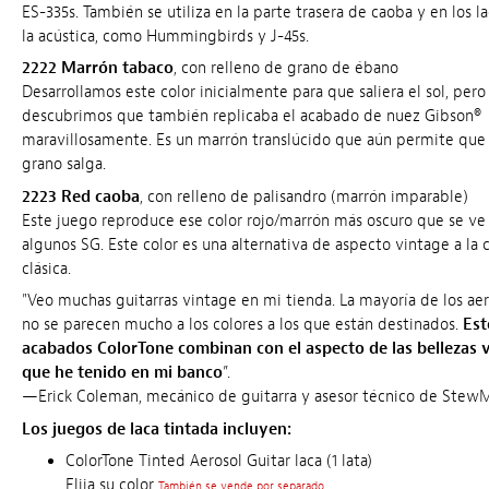
ES-335s. También se utiliza en la parte trasera de caoba y en los l
la acústica, como Hummingbirds y J-45s.
2222 Marrón tabaco
, con relleno de grano de ébano
Desarrollamos este color inicialmente para que saliera el sol, pero
descubrimos que también replicaba el acabado de nuez Gibson®
maravillosamente. Es un marrón translúcido que aún permite que 
grano salga.
2223 Red caoba
, con relleno de palisandro (marrón imparable)
Este juego reproduce ese color rojo/marrón más oscuro que se ve
algunos SG. Este color es una alternativa de aspecto vintage a la 
clásica.
"Veo muchas guitarras vintage en mi tienda. La mayoría de los ae
no se parecen mucho a los colores a los que están destinados.
Est
acabados ColorTone combinan con el aspecto de las bellezas 
que he tenido en mi banco
”.
—Erick Coleman, mecánico de guitarra y asesor técnico de Stew
Los juegos de laca tintada incluyen:
ColorTone Tinted Aerosol Guitar laca (1 lata)
Elija su color
También se vende por separado