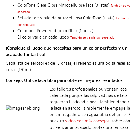
ColorTone Clear Gloss Nitrocellulose laca (3 latas)
También se v
separado
Sellador de vinilo de nitrocelulosa ColorTone (1 lata)
También s
por separado
ColorTone Powdered grain filler (1 bolsa)
El color varía en cada juego
También se vende por separado
¡Consigue el juego que necesitas para un color perfecto y un
acabado fantástico!
Cada lata de aerosol es de 13 onzas, el relleno es una bolsa resella
onzas (170ml).
Consejo: Utilice laca tibia para obtener mejores resultados
Los talleres profesionales pulverizan laca
calentada porque las salpicaduras de laca f
requieren lijado adicional. También debe c
la laca en aerosol, simplemente empape la
en un fregadero con agua tibia del grifo. 
nuestro
video con más consejos
sobre có
pulverizar un acabado profesional en casa