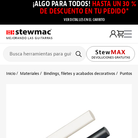
¡ALGO PARA TODOS!
HASTA UN 30 %
DE DESCUENTO EN TU PEDIDO*
VER DETALLES EN EL CARRITO
MEJORANDO LAS GUITARRAS
DEVOLUCIONES GRATUITAS
Inicio
Materiales
Bindings, filetes y acabados decorativos
Puntos lat