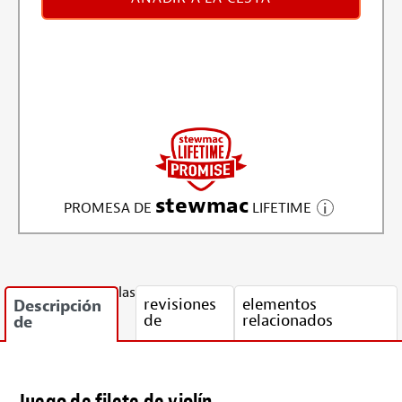
stewmac
PROMESA DE
LIFETIME
las
revisiones
elementos
Descripción
de
relacionados
de
Juego de filete de violín