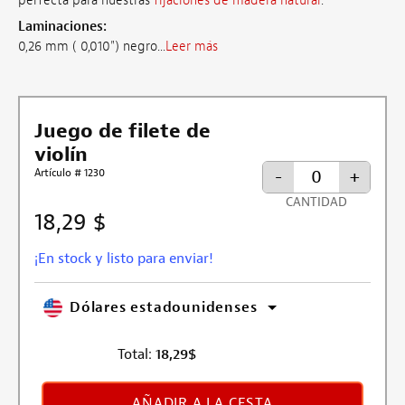
perfecta para nuestras
fijaciones de madera natural
.
Laminaciones:
0,26 mm ( 0,010") negro...
Leer más
Juego de filete de
violín
Artículo # 1230
-
+
CANTIDAD
18,29 $
¡En stock y listo para enviar!
Dólares estadounidenses
Total:
18,29
$
AÑADIR A LA CESTA