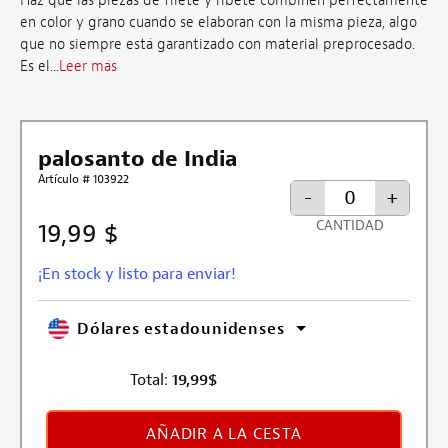
Haz que las piezas de filete y ribete combinen perfectamente
en color y grano cuando se elaboran con la misma pieza, algo
que no siempre está garantizado con material preprocesado.
Es el...
Leer más
palosanto de India
Artículo # 103922
-
+
CANTIDAD
19,99 $
¡En stock y listo para enviar!
Dólares estadounidenses
Total:
19,99
$
AÑADIR A LA CESTA