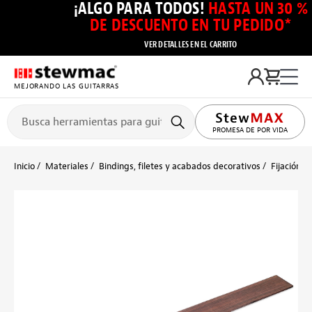
¡ALGO PARA TODOS!
HASTA UN 30 %
DE DESCUENTO EN TU PEDIDO*
VER DETALLES EN EL CARRITO
MEJORANDO LAS GUITARRAS
PROMESA DE POR VIDA
Inicio
Materiales
Bindings, filetes y acabados decorativos
Fijación d