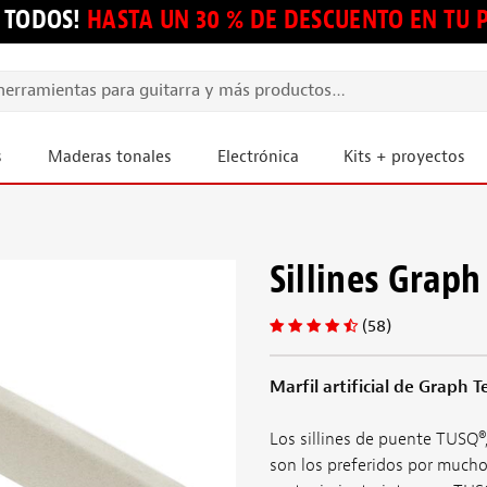
 TODOS!
HASTA UN 30 % DE DESCUENTO EN TU
s
Maderas tonales
Electrónica
Kits + proyectos
Sillines Grap
(58)
Marfil artificial de Graph T
Los sillines de puente TUSQ®
son los preferidos por mucho