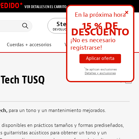
 PEDIDO*
VER DETALLES EN EL CARRITO
+
En la próxima hora
15 % DE
ES
DESCUENTO
DEVOLUCIONES GRATUITAS
¡No es necesario
Cuerdas + accesorios
Vídeos + ideas
OFERTAS
registrarse!
Aplicar oferta
*
Se aplican exclusiones
Detalles y exclusiones
h Tech TUSQ
ech,
para un tono y un mantenimiento mejorados.
, disponibles en prácticos tamaños y formas prediseñados,
s guitarristas acústicos para obtener un tono y un