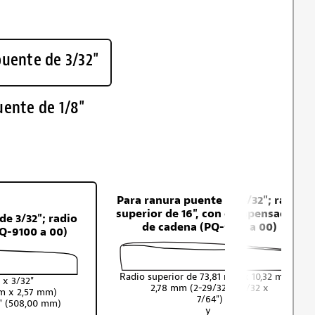
puente de 3/32"
uente de 1/8"
Para ranura puente de 3/32"; radio
superior de 16", con compensación
de 3/32"; radio
de cadena (PQ-9110 a 00)
PQ-9100 a 00)
Radio superior de 73,81 mm x 10,32 mm x
 x 3/32"
2,78 mm (2-29/32 x 13/32 x
m x 2,57 mm)
7/64")
0" (508,00 mm)
y