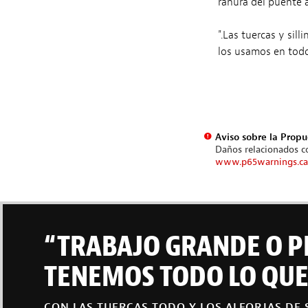
ranura del puente a
".Las tuercas y sil
los usamos en todo
Aviso sobre la Propu
Daños relacionados co
www.p65warnings.ca
“TRABAJO GRANDE O P
TENEMOS TODO LO QUE 
CON LAS TUERCAS TODO Y LOS ALFORJAS DE