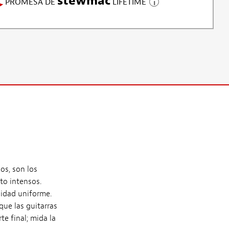
stewmac
PROMESA DE
LIFETIME
os, son los
to intensos.
sidad uniforme.
que las guitarras
e final; mida la