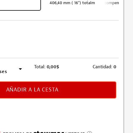
406,40 mm ( 16") totalmente compensado
Total:
0,00
$
Cantidad:
0
ses
AÑADIR A LA CESTA