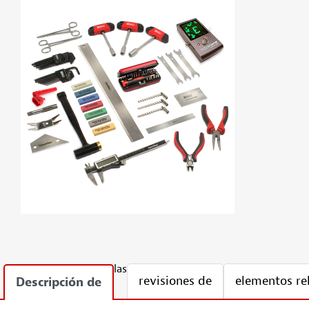
las
revisiones de
elementos re
Descripción de