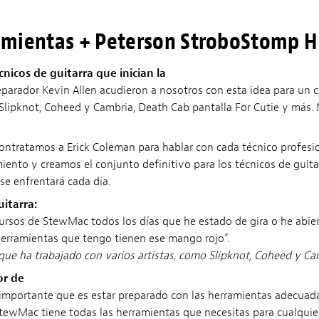
ramientas + Peterson StroboStomp 
nicos de guitarra que inician la
 reparador Kevin Allen acudieron a nosotros con esta idea para u
Slipknot, Coheed y Cambria, Death Cab pantalla For Cutie y más. 
Contratamos a Erick Coleman para hablar con cada técnico profes
nto y creamos el conjunto definitivo para los técnicos de guitar
se enfrentará cada día.
uitarra:
ursos de StewMac todos los días que he estado de gira o he abiert
 herramientas que tengo tienen ese mango rojo”.
 que ha trabajado con varios artistas, como Slipknot, Coheed y C
or de
 importante que es estar preparado con las herramientas adecuadas, 
ewMac tiene todas las herramientas que necesitas para cualquier