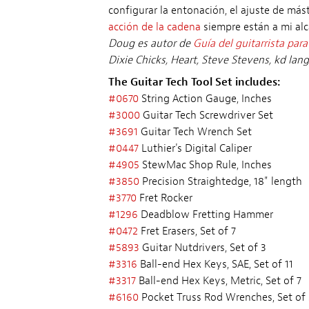
configurar la entonación, el ajuste de mást
acción de la cadena
siempre están a mi alca
Doug es autor de
Guía del guitarrista par
Dixie Chicks, Heart, Steve Stevens, kd lan
The Guitar Tech Tool Set includes:
#0670
String Action Gauge, Inches
#3000
Guitar Tech Screwdriver Set
#3691
Guitar Tech Wrench Set
#0447
Luthier's Digital Caliper
#4905
StewMac Shop Rule, Inches
#3850
Precision Straightedge, 18" length
#3770
Fret Rocker
#1296
Deadblow Fretting Hammer
#0472
Fret Erasers, Set of 7
#5893
Guitar Nutdrivers, Set of 3
#3316
Ball-end Hex Keys, SAE, Set of 11
#3317
Ball-end Hex Keys, Metric, Set of 7
#6160
Pocket Truss Rod Wrenches, Set of 