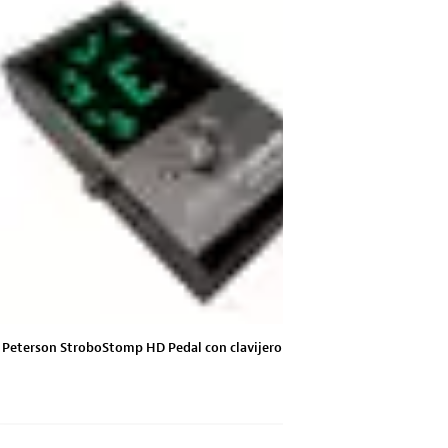
Peterson StroboStomp HD Pedal con clavijero
Calibre digita