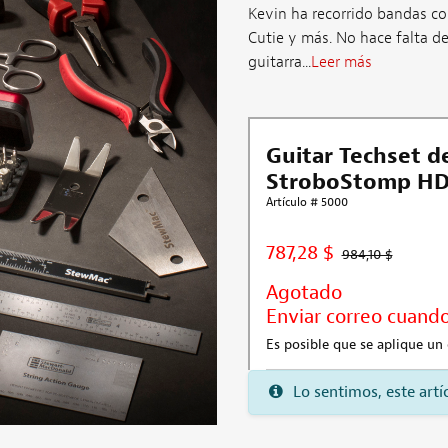
Kevin ha recorrido bandas co
Cutie y más. No hace falta d
guitarra...
Leer más
Guitar Techset d
StroboStomp HD
Artículo # 5000
787,28 $
984,10 $
Agotado
Enviar correo cuando
Es posible que se aplique u
Lo sentimos, este art