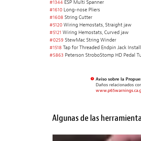
#1344
ESP Multi Spanner
#1610
Long-nose Pliers
#1608
String Cutter
#5120
Wiring Hemostats, Straight jaw
#5121
Wiring Hemostats, Curved jaw
#0259
StewMac String Winder
#1518
Tap for Threaded Endpin Jack Instal
#5863
Peterson StroboStomp HD Pedal T
Aviso sobre la Propue
Daños relacionados con
www.p65warnings.ca.
Algunas de las herramienta