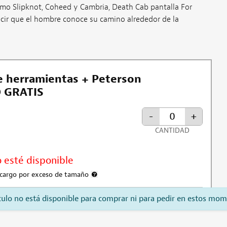
mo Slipknot, Coheed y Cambria, Death Cab pantalla For
ecir que el hombre conoce su camino alrededor de la
e herramientas + Peterson
 GRATIS
-
+
CANTIDAD
 esté disponible
n cargo por exceso de tamaño
Más información sobre el cargo por envío sobre
ículo no está disponible para comprar ni para pedir en estos mom