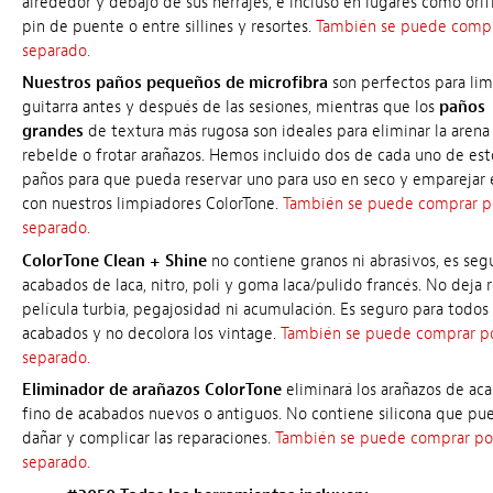
alrededor y debajo de sus herrajes, e incluso en lugares como orif
pin de puente o entre sillines y resortes.
También se puede compr
separado.
Nuestros paños pequeños de microfibra
son perfectos para lim
guitarra antes y después de las sesiones, mientras que los
paños
grandes
de textura más rugosa son ideales para eliminar la arena
rebelde o frotar arañazos. Hemos incluido dos de cada uno de est
paños para que pueda reservar uno para uso en seco y emparejar e
con nuestros limpiadores ColorTone.
También se puede comprar p
separado.
ColorTone Clean + Shine
no contiene granos ni abrasivos, es seg
acabados de laca, nitro, poli y goma laca/pulido francés. No deja r
película turbia, pegajosidad ni acumulación. Es seguro para todos 
acabados y no decolora los vintage.
También se puede comprar p
separado.
Eliminador de arañazos ColorTone
eliminará los arañazos de ac
fino de acabados nuevos o antiguos. No contiene silicona que pu
dañar y complicar las reparaciones.
También se puede comprar po
separado.