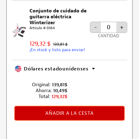
Conjunto de cuidado de
guitarra eléctrica
Winterizer
-
+
Artículo # 0364
CANTIDAD
129,32 $
139,81 $
¡En stock y listo para enviar!
Dólares estadounidenses
Original:
139,81
$
Ahorra:
10,49
$
Total:
129,32
$
AÑADIR A LA CESTA